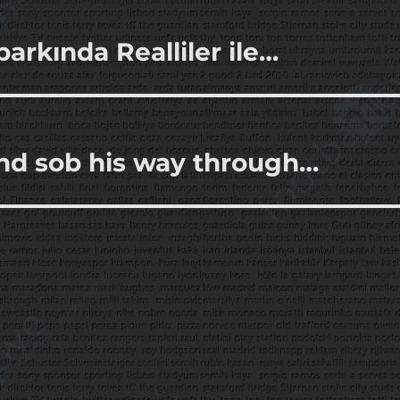
arkında Realliler ile…
nd sob his way through…