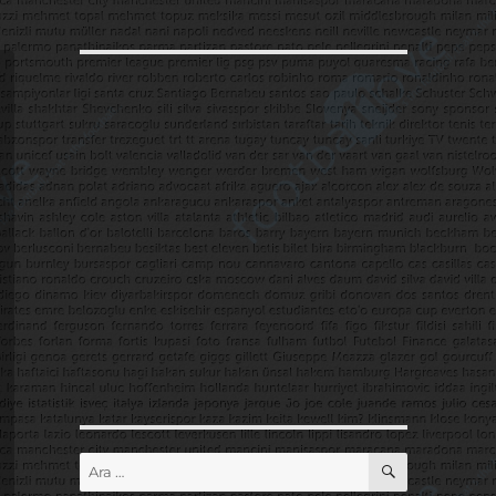
ARA
Ara: