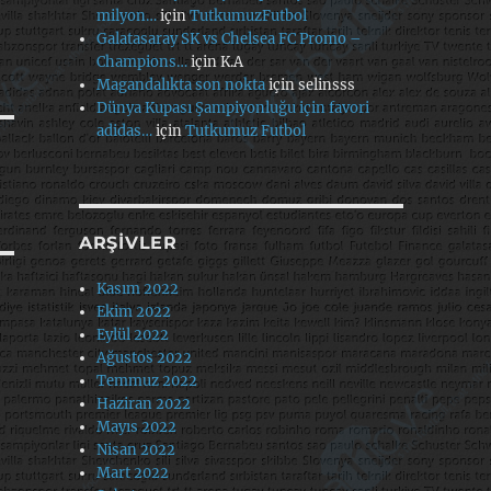
milyon…
için
TutkumuzFutbol
Galatasaray SK vs Chelsea FC Promo –
Champions…
için
K.A
Magandalıkta son nokta
için
selinsss
Dünya Kupası Şampiyonluğu için favori
adidas…
için
Tutkumuz Futbol
ARŞIVLER
Kasım 2022
Ekim 2022
Eylül 2022
Ağustos 2022
Temmuz 2022
Haziran 2022
Mayıs 2022
Nisan 2022
Mart 2022