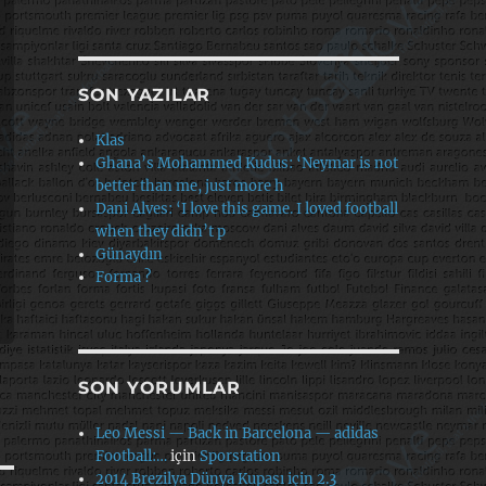
SON YAZILAR
Klas
Ghana’s Mohammed Kudus: ‘Neymar is not
better than me, just more h
Dani Alves: ‘I love this game. I loved football
when they didn’t p
Günaydın
Forma ?
SON YORUMLAR
Leo Messi — Back in Barcelona — adidas
Football:…
için
Sporstation
2014 Brezilya Dünya Kupası için 2.3