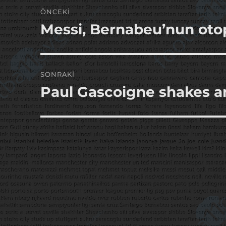
Yazı
ÖNCEKI
gezinmesi
Messi, Bernabeu’nun otop
Önceki
yazı:
SONRAKI
Paul Gascoigne shakes a
Sonraki
yazı: