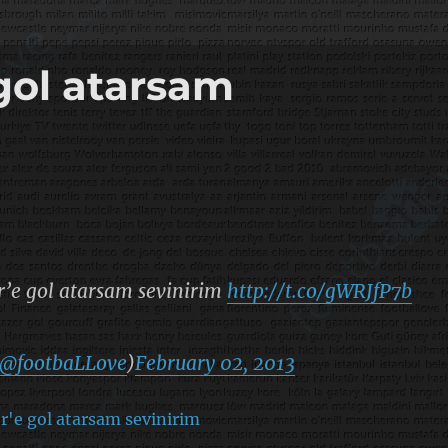
 gol atarsam
er’e gol atarsam sevinirim
http://t.co/gWRJfP7b
@footbaLLove
)
February 02, 2013