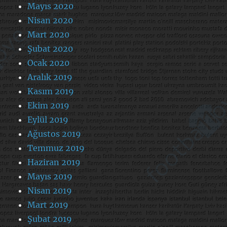
Mayıs 2020
Nisan 2020
Mart 2020
Şubat 2020
Ocak 2020
Aralık 2019
Kasım 2019
Ekim 2019
Eylül 2019
Ağustos 2019
Temmuz 2019
Haziran 2019
Mayıs 2019
Nisan 2019
Mart 2019
Şubat 2019