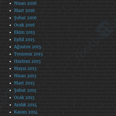
Nisan 2016
Mart 2016
Şubat 2016
Ocak 2016
Ekim 2015
Eylül 2015
Ağustos 2015
Temmuz 2015
Haziran 2015
Mayıs 2015
Nisan 2015
Mart 2015
Şubat 2015
Ocak 2015
Aralık 2014
Kasım 2014