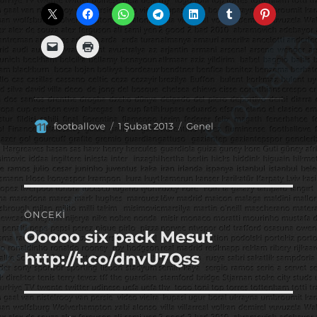
Yazar
Yayın
Kategoriler
footballove
1 Şubat 2013
Genel
tarihi
Yazı
ÖNCEKI
gezinmesi
Ooooo six pack Mesut
Önceki
yazı:
http://t.co/dnvU7Qss