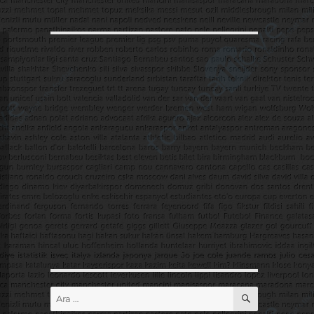
ARA
Ara: