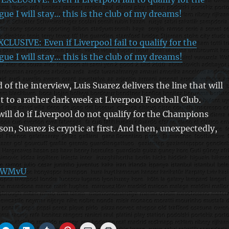
LUSIVE: Even if Liverpool fail to qualify for the
e I will stay… this is the club of my dreams!
 of the interview, Luis Suarez delivers the line that will
t to a rather dark week at Liverpool Football Club.
ill do if Liverpool do not qualify for the Champions
on, Suarez is cryptic at first. And then, unexpectedly,
U3WMvU