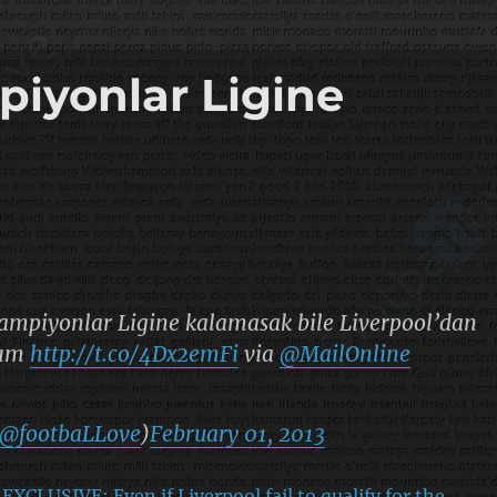
piyonlar Ligine
Şampiyonlar Ligine kalamasak bile Liverpool’dan
ğım
http://t.co/4Dx2emFi
via
@MailOnline
@footbaLLove
)
February 01, 2013