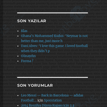
SON YAZILAR
Klas
Ghana’s Mohammed Kudus: ‘Neymar is not
better than me, just more h
Dani Alves: ‘I love this game. I loved football
when they didn’t p
Günaydın
Forma ?
SON YORUMLAR
Leo Messi — Back in Barcelona — adidas
Football:…
için
Sporstation
2014 Brezilya Dünya Kupası için 2.3