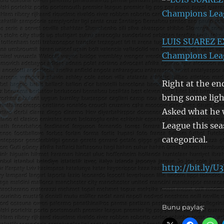
LUIS SUAREZ EXC
Champions Leagu
Right at the end
bring some ligh
Asked what he w
League this seas
categorical.
http://bit.ly/
Bunu paylaş: