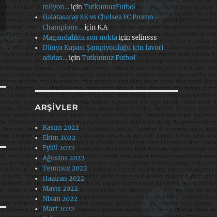
milyon…
için
TutkumuzFutbol
Galatasaray SK vs Chelsea FC Promo –
Champions…
için
K.A
Magandalıkta son nokta
için
selinsss
Dünya Kupası Şampiyonluğu için favori
adidas…
için
Tutkumuz Futbol
ARŞIVLER
Kasım 2022
Ekim 2022
Eylül 2022
Ağustos 2022
Temmuz 2022
Haziran 2022
Mayıs 2022
Nisan 2022
Mart 2022