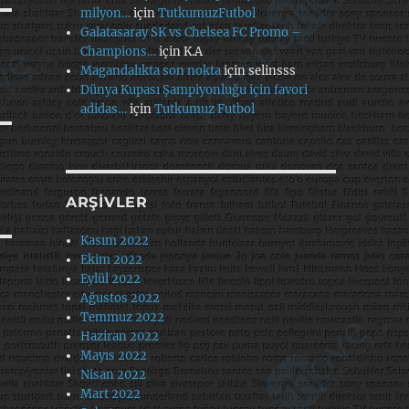
milyon…
için
TutkumuzFutbol
Galatasaray SK vs Chelsea FC Promo –
Champions…
için
K.A
Magandalıkta son nokta
için
selinsss
Dünya Kupası Şampiyonluğu için favori
adidas…
için
Tutkumuz Futbol
ARŞIVLER
Kasım 2022
Ekim 2022
Eylül 2022
Ağustos 2022
Temmuz 2022
Haziran 2022
Mayıs 2022
Nisan 2022
Mart 2022