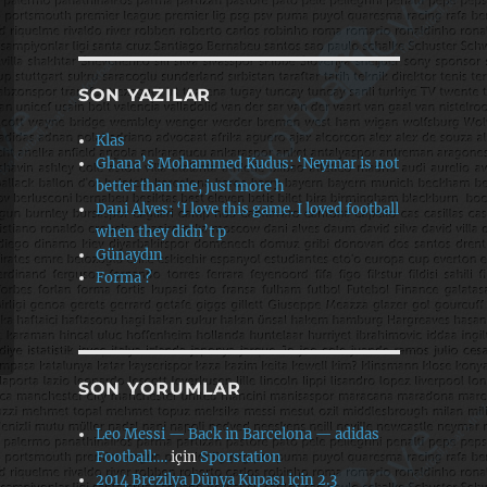
SON YAZILAR
Klas
Ghana’s Mohammed Kudus: ‘Neymar is not
better than me, just more h
Dani Alves: ‘I love this game. I loved football
when they didn’t p
Günaydın
Forma ?
SON YORUMLAR
Leo Messi — Back in Barcelona — adidas
Football:…
için
Sporstation
2014 Brezilya Dünya Kupası için 2.3