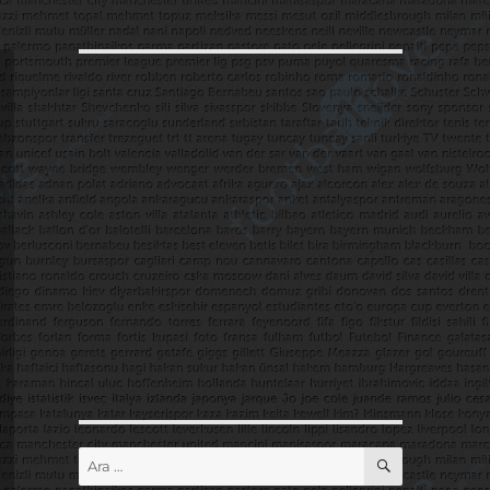
ARA
Ara: