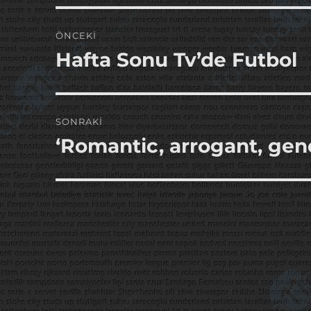
Yazı
ÖNCEKI
gezinmesi
Hafta Sonu Tv’de Futbol
Önceki
yazı:
SONRAKI
‘Romantic, arrogant, gene
Sonraki
yazı: