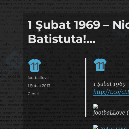
it's the football, that's the football…
footbaLLove
1 Şubat 1969 – Ni
Batistuta!…
Yazar
footballove
1 Şubat 1969 –
Yayın
1 Şubat 2013
http://t.co/cL
tarihi
Kategoriler
Genel
footbaLLove (