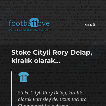
MENÜ
footbaLLove
Stoke Cityli Rory Delap,
kiralık olarak…
Stoke Cityli Rory Delap, kiralık
olarak Barnsley’de. Uzun taçlara
Championship’te devam…