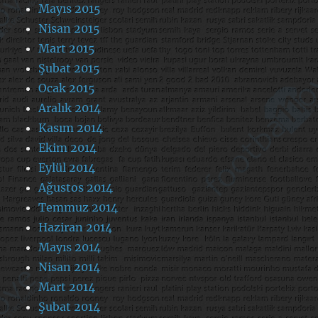
Mayıs 2015
Nisan 2015
Mart 2015
Şubat 2015
Ocak 2015
Aralık 2014
Kasım 2014
Ekim 2014
Eylül 2014
Ağustos 2014
Temmuz 2014
Haziran 2014
Mayıs 2014
Nisan 2014
Mart 2014
Şubat 2014