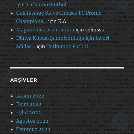
için
TutkumuzFutbol
Galatasaray SK vs Chelsea FC Promo –
Champions…
için
K.A
Magandalıkta son nokta
için
selinsss
Dünya Kupası Şampiyonluğu için favori
adidas…
için
Tutkumuz Futbol
ARŞIVLER
Kasım 2022
Ekim 2022
Eylül 2022
Ağustos 2022
Temmuz 2022