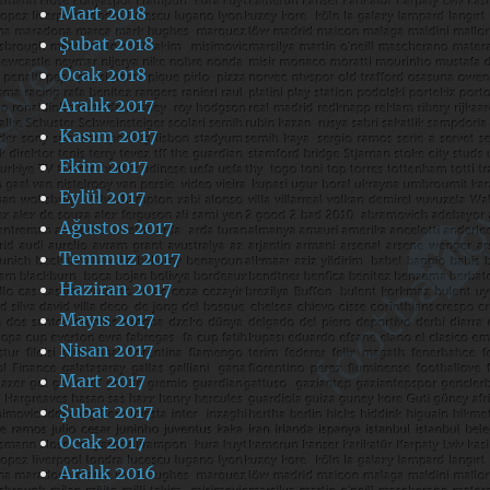
Mart 2018
Şubat 2018
Ocak 2018
Aralık 2017
Kasım 2017
Ekim 2017
Eylül 2017
Ağustos 2017
Temmuz 2017
Haziran 2017
Mayıs 2017
Nisan 2017
Mart 2017
Şubat 2017
Ocak 2017
Aralık 2016