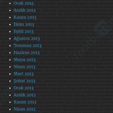
Ocak 2014
Aralık 2013
Kasım 2013
Ekim 2013
Eylül 2013
Ağustos 2013
Temmuz 2013
Haziran 2013
Mayıs 2013
Nisan 2013
Mart 2013
Şubat 2013
Ocak 2013
Aralık 2012
Kasım 2012
Nisan 2012