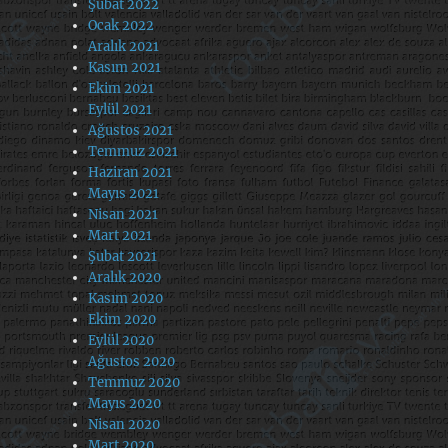
Şubat 2022
Ocak 2022
Aralık 2021
Kasım 2021
Ekim 2021
Eylül 2021
Ağustos 2021
Temmuz 2021
Haziran 2021
Mayıs 2021
Nisan 2021
Mart 2021
Şubat 2021
Aralık 2020
Kasım 2020
Ekim 2020
Eylül 2020
Ağustos 2020
Temmuz 2020
Mayıs 2020
Nisan 2020
Mart 2020