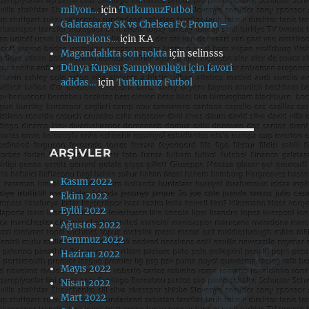
milyon…
için
TutkumuzFutbol
Galatasaray SK vs Chelsea FC Promo –
Champions…
için
K.A
Magandalıkta son nokta
için
selinsss
Dünya Kupası Şampiyonluğu için favori
adidas…
için
Tutkumuz Futbol
ARŞIVLER
Kasım 2022
Ekim 2022
Eylül 2022
Ağustos 2022
Temmuz 2022
Haziran 2022
Mayıs 2022
Nisan 2022
Mart 2022