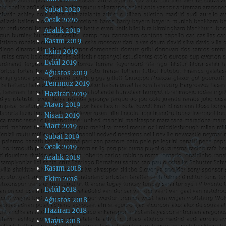
Şubat 2020
Ocak 2020
Aralık 2019
Kasım 2019
Ekim 2019
Eylül 2019
Ağustos 2019
Temmuz 2019
Haziran 2019
Mayıs 2019
Nisan 2019
Mart 2019
Şubat 2019
Ocak 2019
Aralık 2018
Kasım 2018
Ekim 2018
Eylül 2018
Ağustos 2018
Haziran 2018
Mayıs 2018