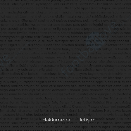
Hakkımızda
İletişim