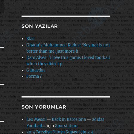
SON YAZILAR
Klas
Ghana’s Mohammed Kudus: ‘Neymar is not
better than me, just more h
Dani Alves: ‘I love this game. I loved football
when they didn’t p
Günaydın
Forma ?
SON YORUMLAR
Leo Messi — Back in Barcelona — adidas
Football:…
için
Sporstation
2014 Brezilya Dünya Kupası için 2.3