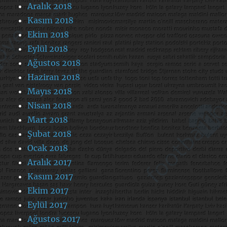
Aralık 2018
Kasım 2018
Ekim 2018
Eylül 2018
Ağustos 2018
Haziran 2018
Mayıs 2018
Nisan 2018
Mart 2018
Şubat 2018
Ocak 2018
Aralık 2017
Kasım 2017
Ekim 2017
Eylül 2017
Ağustos 2017