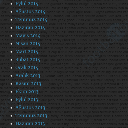
Eylül 2014
Ağustos 2014
Temmuz 2014
Haziran 2014
Mayıs 2014
Nisan 2014
Mart 2014
Şubat 2014
Ocak 2014
Aralık 2013
Kasım 2013
Ekim 2013
Eylül 2013
Ağustos 2013
Temmuz 2013
Haziran 2013