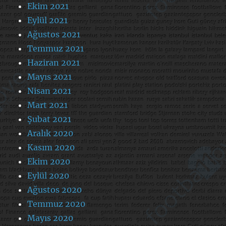
Ekim 2021
Eylül 2021
Ağustos 2021
Temmuz 2021
Haziran 2021
Mayıs 2021
Nisan 2021
Mart 2021
Şubat 2021
Aralık 2020
Kasım 2020
Ekim 2020
Eylül 2020
Ağustos 2020
Temmuz 2020
Mayıs 2020