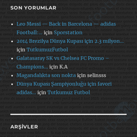
SON YORUMLAR
Leo Messi — Back in Barcelona — adidas
Football:…
için
Sporstation
2014 Brezilya Dünya Kupası için 2.3 milyon…
için
TutkumuzFutbol
Galatasaray SK vs Chelsea FC Promo –
Champions…
için
K.A
Magandalıkta son nokta
için
selinsss
Dünya Kupası Şampiyonluğu için favori
adidas…
için
Tutkumuz Futbol
ARŞIVLER