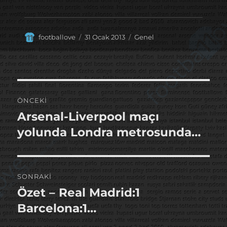
Yazar
Yayın
Kategoriler
footballove
31 Ocak 2013
Genel
tarihi
Yazı
ÖNCEKI
gezinmesi
Arsenal-Liverpool maçı
Önceki
yazı:
yolunda Londra metrosunda…
SONRAKI
Özet – Real Madrid:1
Sonraki
yazı:
Barcelona:1…