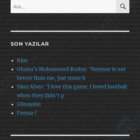
AR
Ara:
SON YAZILAR
Klas
Ghana’s Mohammed Kudus: ‘Neymar is not
better than me, just more h
Dani Alves: ‘I love this game. I loved football
when they didn’t p
Günaydın
Forma ?