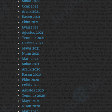
Şubat 2022
Ocak 2022
Aralık 2021
Kasım 2021
Ekim 2021
Eylül 2021
Ağustos 2021
Temmuz 2021
Haziran 2021
Mayıs 2021
Nisan 2021
Mart 2021
Şubat 2021
Aralık 2020
Kasım 2020
Ekim 2020
Eylül 2020
Ağustos 2020
Temmuz 2020
Mayıs 2020
Nisan 2020
Mart 2020