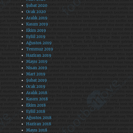
Şubat 2020
Ocak 2020
Aralık 2019
Kasım 2019
Ekim 2019
Eylül 2019
Ağustos 2019
Temmuz 2019
Haziran 2019
Mayıs 2019
Nisan 2019
Mart 2019
Şubat 2019
Ocak 2019
Aralık 2018
Kasım 2018
Ekim 2018
Eylül 2018
Ağustos 2018
Haziran 2018
Mayıs 2018