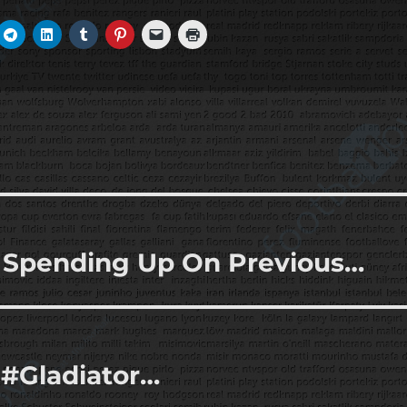
r Spending Up On Previous…
 #Gladiator…