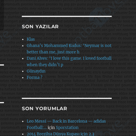
SON YAZILAR
Klas
Ghana’s Mohammed Kudus: ‘Neymar is not
better than me, just more h
Dani Alves: ‘I love this game. I loved football
when they didn’t p
Günaydın
Forma ?
SON YORUMLAR
Leo Messi — Back in Barcelona — adidas
Football:…
için
Sporstation
2014 Brezilya Dünya Kupası için 2.3