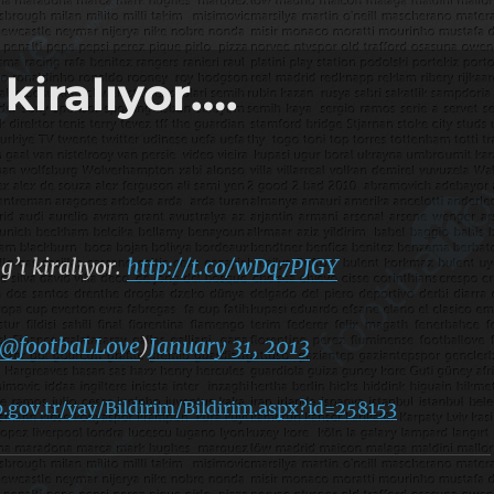
 kiralıyor….
g’ı kiralıyor.
http://t.co/wDq7PJGY
@footbaLLove
)
January 31, 2013
.gov.tr/yay/Bildirim/Bildirim.aspx?id=258153