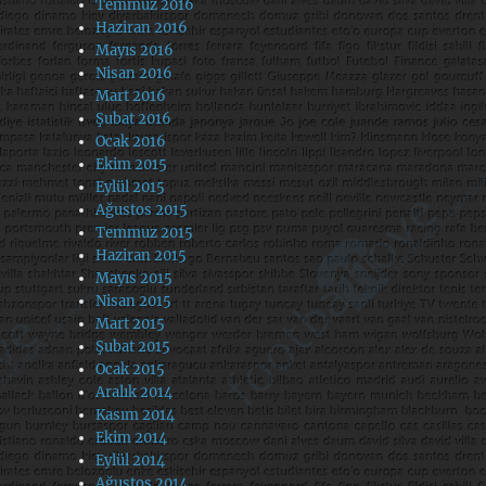
Temmuz 2016
Haziran 2016
Mayıs 2016
Nisan 2016
Mart 2016
Şubat 2016
Ocak 2016
Ekim 2015
Eylül 2015
Ağustos 2015
Temmuz 2015
Haziran 2015
Mayıs 2015
Nisan 2015
Mart 2015
Şubat 2015
Ocak 2015
Aralık 2014
Kasım 2014
Ekim 2014
Eylül 2014
Ağustos 2014