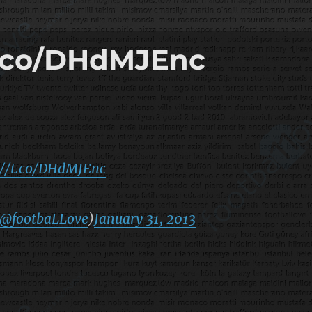
/t.co/DHdMJEnc
://t.co/DHdMJEnc
@footbaLLove
)
January 31, 2013