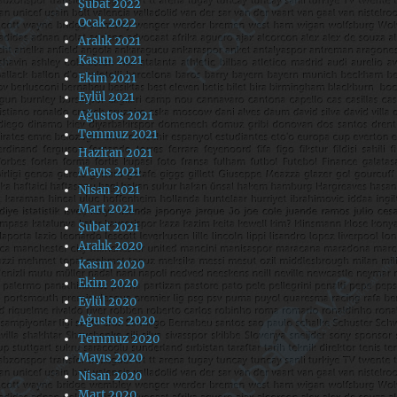
Şubat 2022
Ocak 2022
Aralık 2021
Kasım 2021
Ekim 2021
Eylül 2021
Ağustos 2021
Temmuz 2021
Haziran 2021
Mayıs 2021
Nisan 2021
Mart 2021
Şubat 2021
Aralık 2020
Kasım 2020
Ekim 2020
Eylül 2020
Ağustos 2020
Temmuz 2020
Mayıs 2020
Nisan 2020
Mart 2020