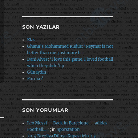
SON YAZILAR
Klas
Ghana’s Mohammed Kudus: ‘Neymar is not
better than me, just more h
Dani Alves: ‘I love this game. I loved football
when they didn’t p
Günaydın
Forma ?
SON YORUMLAR
Leo Messi — Back in Barcelona — adidas
Football:…
için
Sporstation
2014 Brezilya Dünya Kupası için 2.3