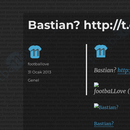
it's the football, that's the football…
footbaLLove
Bastian? http:/
Yazar
footballove
Bastian?
http
Yayın
31 Ocak 2013
tarihi
Kategoriler
Genel
footbaLLove (
Bastian?