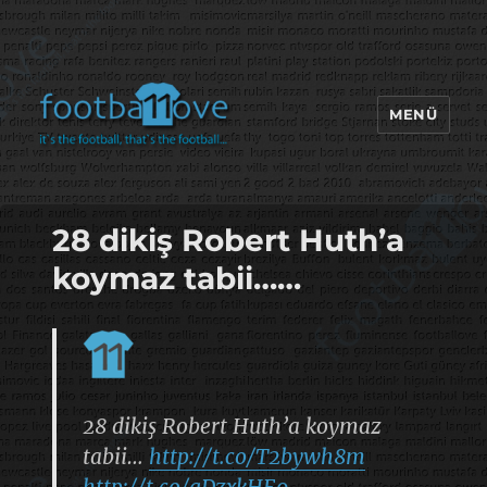
MENÜ
footbaLLove
28 dikiş Robert Huth’a
koymaz tabii……
28 dikiş Robert Huth’a koymaz
tabii…
http://t.co/T2bywh8m
http://t.co/gDzxkHE9