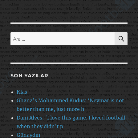
AR
Ara:
SON YAZILAR
Klas
Ghana’s Mohammed Kudus: ‘Neymar is not
better than me, just more h
Dani Alves: ‘I love this game. I loved football
when they didn’t p
Günaydın