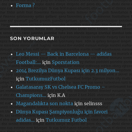
Forma ?
SON YORUMLAR
Leo Messi — Back in Barcelona — adidas
Football:…
için
Sporstation
2014 Brezilya Dünya Kupası için 2.3 milyon…
için
TutkumuzFutbol
Galatasaray SK vs Chelsea FC Promo –
Champions…
için
K.A
Magandalıkta son nokta
için
selinsss
Dünya Kupası Şampiyonluğu için favori
adidas…
için
Tutkumuz Futbol