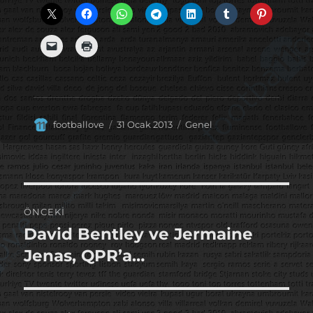
Yazar
Yayın
Kategoriler
footballove
31 Ocak 2013
Genel
tarihi
Yazı
ÖNCEKI
gezinmesi
David Bentley ve Jermaine
Önceki
yazı:
Jenas, QPR’a…