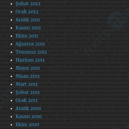
Şubat 2012
Ocak 2012
Aralık 2011
Kasım 2011
Ekim 2011
Ağustos 2011
Temmuz 2011
Haziran 2011
Mayıs 2011
Nisan 2011
Mart 2011
Şubat 2011
Ocak 2011
Aralık 2010
Kasım 2010
Ekim 2010