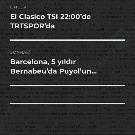
Yazı
ÖNCEKI
gezinmesi
El Clasico TSI 22:00’de
Önceki
yazı:
TRTSPOR’da
SONRAKI
Barcelona, 5 yıldır
Sonraki
yazı:
Bernabeu’da Puyol’un…