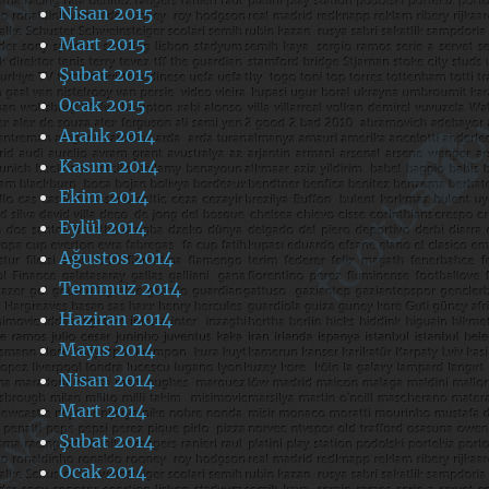
Nisan 2015
Mart 2015
Şubat 2015
Ocak 2015
Aralık 2014
Kasım 2014
Ekim 2014
Eylül 2014
Ağustos 2014
Temmuz 2014
Haziran 2014
Mayıs 2014
Nisan 2014
Mart 2014
Şubat 2014
Ocak 2014