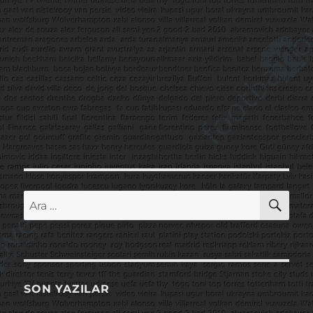
AR
Ara:
SON YAZILAR