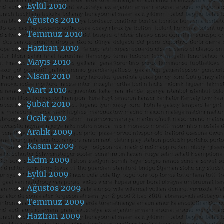
Eylül 2010
Ağustos 2010
Temmuz 2010
Haziran 2010
Mayıs 2010
Nisan 2010
Mart 2010
Şubat 2010
Ocak 2010
Aralık 2009
Kasım 2009
Ekim 2009
Eylül 2009
Ağustos 2009
Temmuz 2009
Haziran 2009