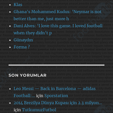
Klas
Ghana’s Mohammed Kudus: ‘Neymar is not
better than me, just more h
Dani Alves: ‘I love this game. I loved football
when they didn’t p
Günaydın
Forma ?
SON YORUMLAR
Leo Messi — Back in Barcelona — adidas
Football:…
için
Sporstation
2014 Brezilya Dünya Kupası için 2.3 milyon…
için
TutkumuzFutbol