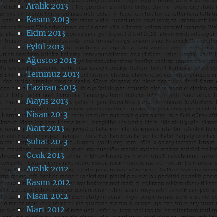
Aralık 2013
Kasım 2013
Ekim 2013
Eylül 2013
Ağustos 2013
Temmuz 2013
Haziran 2013
Mayıs 2013
Nisan 2013
Mart 2013
Şubat 2013
Ocak 2013
Aralık 2012
Kasım 2012
Nisan 2012
Mart 2012