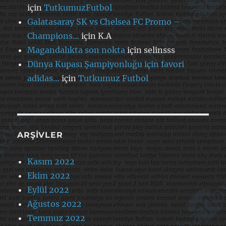
için
TutkumuzFutbol
Galatasaray SK vs Chelsea FC Promo –
Champions…
için
K.A
Magandalıkta son nokta
için
selinsss
Dünya Kupası Şampiyonluğu için favori
adidas…
için
Tutkumuz Futbol
ARŞIVLER
Kasım 2022
Ekim 2022
Eylül 2022
Ağustos 2022
Temmuz 2022