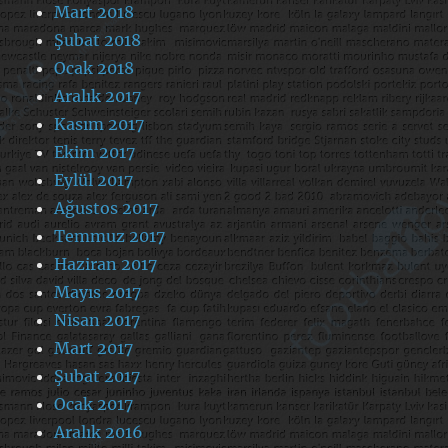
Mart 2018
Şubat 2018
Ocak 2018
Aralık 2017
Kasım 2017
Ekim 2017
Eylül 2017
Ağustos 2017
Temmuz 2017
Haziran 2017
Mayıs 2017
Nisan 2017
Mart 2017
Şubat 2017
Ocak 2017
Aralık 2016