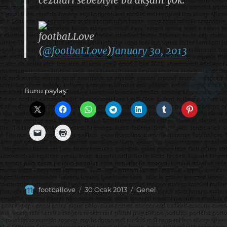
footbaLLove
(
@footbaLLove
)
January 30, 2013
Bunu paylaş:
Yazar
Yayın
Kategoriler
footballove
30 Ocak 2013
Genel
tarihi