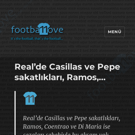
MENÜ
footbaLLove
Real’de Casillas ve Pepe
sakatlıkları, Ramos,…
Real’de Casillas ve Pepe sakatlıkları,
Ramos, Coentrao ve Di Maria ise
cezaları sebebiyle bu akşam yok.