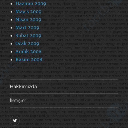
Haziran 2009
Mayıs 2009
Nisan 2009
Mart 2009
Şubat 2009
Ocak 2009
Aralık 2008
Kasım 2008
Hakkımızda
İletişim
@footballove