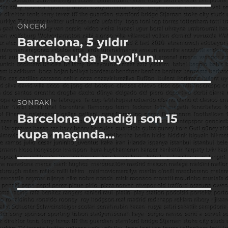
Yazı
ÖNCEKI
gezinmesi
Barcelona, 5 yıldır
Önceki
yazı:
Bernabeu’da Puyol’un…
SONRAKI
Barcelona oynadığı son 15
Sonraki
yazı:
kupa maçında…