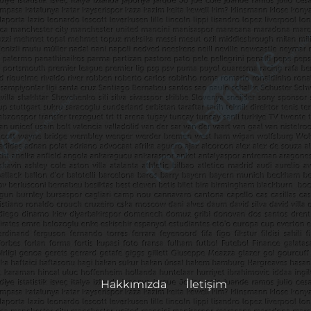
Hakkımızda
İletişim