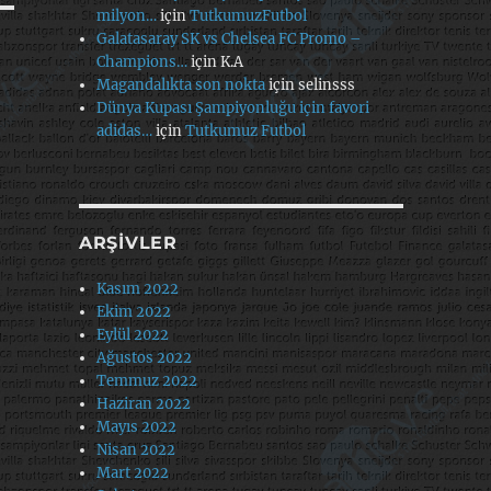
milyon…
için
TutkumuzFutbol
Galatasaray SK vs Chelsea FC Promo –
Champions…
için
K.A
Magandalıkta son nokta
için
selinsss
Dünya Kupası Şampiyonluğu için favori
adidas…
için
Tutkumuz Futbol
ARŞIVLER
Kasım 2022
Ekim 2022
Eylül 2022
Ağustos 2022
Temmuz 2022
Haziran 2022
Mayıs 2022
Nisan 2022
Mart 2022