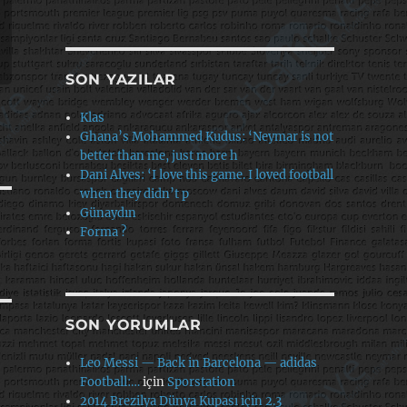
SON YAZILAR
Klas
Ghana’s Mohammed Kudus: ‘Neymar is not
better than me, just more h
Dani Alves: ‘I love this game. I loved football
when they didn’t p
Günaydın
Forma ?
SON YORUMLAR
Leo Messi — Back in Barcelona — adidas
Football:…
için
Sporstation
2014 Brezilya Dünya Kupası için 2.3