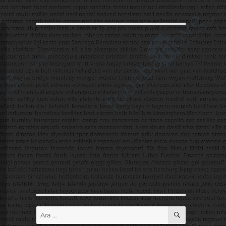
ARA
Ara: