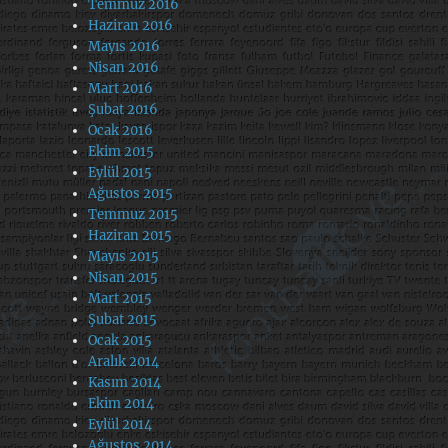
Temmuz 2016
Haziran 2016
Mayıs 2016
Nisan 2016
Mart 2016
Şubat 2016
Ocak 2016
Ekim 2015
Eylül 2015
Ağustos 2015
Temmuz 2015
Haziran 2015
Mayıs 2015
Nisan 2015
Mart 2015
Şubat 2015
Ocak 2015
Aralık 2014
Kasım 2014
Ekim 2014
Eylül 2014
Ağustos 2014