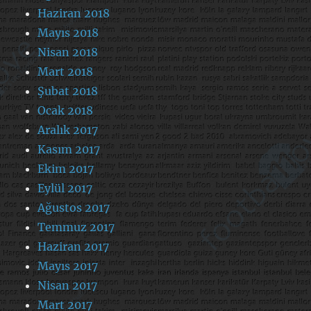
Haziran 2018
Mayıs 2018
Nisan 2018
Mart 2018
Şubat 2018
Ocak 2018
Aralık 2017
Kasım 2017
Ekim 2017
Eylül 2017
Ağustos 2017
Temmuz 2017
Haziran 2017
Mayıs 2017
Nisan 2017
Mart 2017