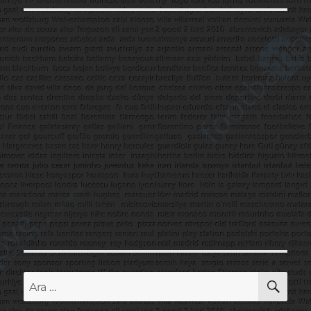
AR
Ara: