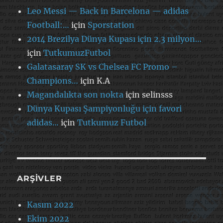
Leo Messi — Back in Barcelona — adidas
Football:…
için
Sporstation
2014 Brezilya Dünya Kupası için 2.3 milyon…
için
TutkumuzFutbol
Galatasaray SK vs Chelsea FC Promo –
Champions…
için
K.A
Magandalıkta son nokta
için
selinsss
Dünya Kupası Şampiyonluğu için favori
adidas…
için
Tutkumuz Futbol
ARŞIVLER
Kasım 2022
Ekim 2022