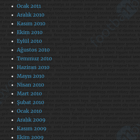
Ocak 2011
Aralık 2010
Kasım 2010
Ekim 2010
Eylül 2010
Ağustos 2010
Temmuz 2010
Haziran 2010
Mayıs 2010
Nisan 2010
Mart 2010
Şubat 2010
Ocak 2010
Aralık 2009
Kasım 2009
Ekim 2009