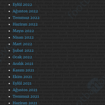
Eylül 2022
Ağustos 2022
Temmuz 2022
Haziran 2022
Mayıs 2022
Nisan 2022
Mart 2022
Şubat 2022
Ocak 2022
Aralık 2021
Kasım 2021
Ekim 2021
Eylül 2021
Ağustos 2021
Temmuz 2021
Haziran 2021