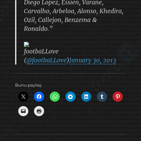
Diego Lopez, Essien, Varane,
Carvalho, Arbeloa, Alonso, Khedira,
Ozil, Callejon, Benzema &
Ronaldo.”
footbaLLove
(
@footbaLLove
)
January 30, 2013
Bunu paylaş: