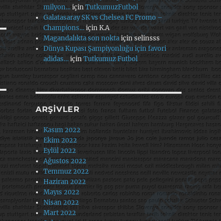
milyon…
için
TutkumuzFutbol
Galatasaray SK vs Chelsea FC Promo –
Champions…
için
K.A
Magandalıkta son nokta
için
selinsss
Dünya Kupası Şampiyonluğu için favori
adidas…
için
Tutkumuz Futbol
ARŞIVLER
Kasım 2022
Ekim 2022
Eylül 2022
Ağustos 2022
Temmuz 2022
Haziran 2022
Mayıs 2022
Nisan 2022
Mart 2022