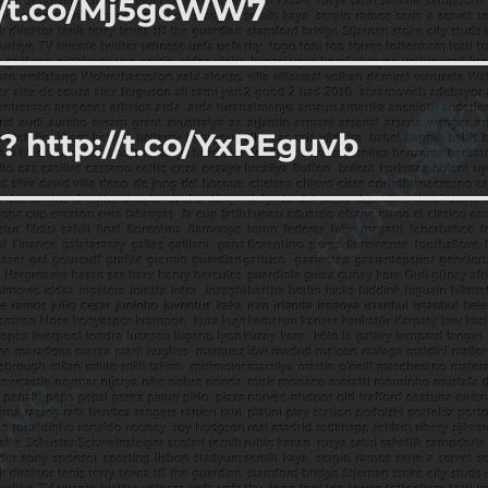
//t.co/Mj5gcWW7
? http://t.co/YxREguvb