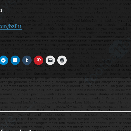
n
com/bzlltt