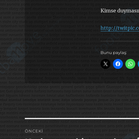
Kimse duyması
http://twitpic.
Bunu paylaş:
Yazı
ÖNCEKI
gezinmesi