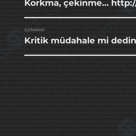
Korkma, çekinme… http:
Önceki
yazı:
SONRAKI
Kritik müdahale mi dedin
Sonraki
yazı: