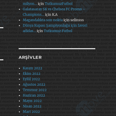
milyon…
için
TutkumuzFutbol
Galatasaray SK vs Chelsea FC Promo –
Champions…
için
K.A
Magandalıkta son nokta
için
selinsss
Dünya Kupası Şampiyonluğu için favori
adidas…
için
Tutkumuz Futbol
ARŞIVLER
Kasım 2022
Ekim 2022
Eylül 2022
Ağustos 2022
Temmuz 2022
Haziran 2022
Mayıs 2022
Nisan 2022
Mart 2022