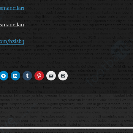
smancıları
smancıları
com/bzlsb3