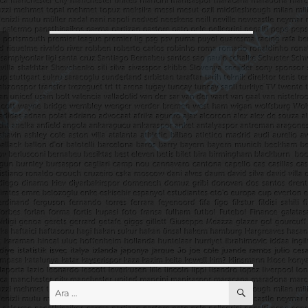
ARA
Ara: