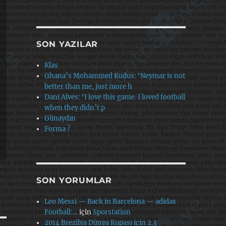
SON YAZILAR
Klas
Ghana’s Mohammed Kudus: ‘Neymar is not
better than me, just more h
Dani Alves: ‘I love this game. I loved football
when they didn’t p
Günaydın
Forma ?
SON YORUMLAR
Leo Messi — Back in Barcelona — adidas
Football:…
için
Sporstation
2014 Brezilya Dünya Kupası için 2.3