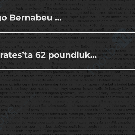
go Bernabeu …
mirates’ta 62 poundluk…