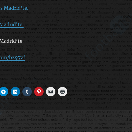
Madrid'te.
Madrid’te.
.com/bz97zf