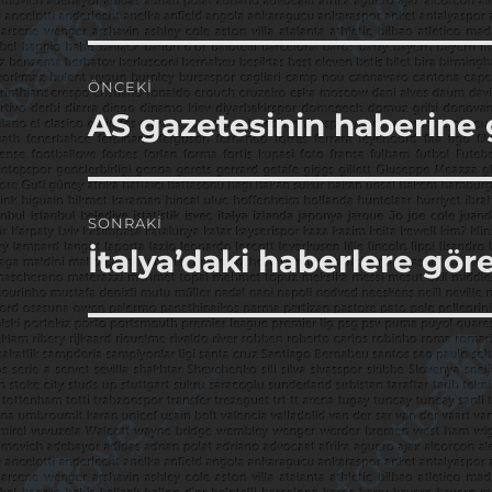
Yazı
ÖNCEKI
gezinmesi
AS gazetesinin haberine 
Önceki
yazı:
SONRAKI
İtalya’daki haberlere göre
Sonraki
yazı: