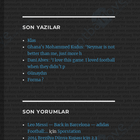
SON YAZILAR
Klas
Ghana’s Mohammed Kudus: ‘Neymar is not
better than me, just more h
Dani Alves: ‘I love this game. I loved football
when they didn’t p
Günaydın
Forma ?
SON YORUMLAR
Leo Messi — Back in Barcelona — adidas
Football:…
için
Sporstation
2014 Brezilya Dünya Kupası için 2.3