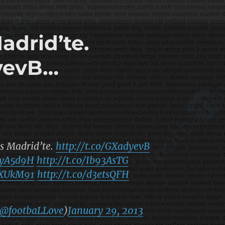
adrid’te.
dyevB…
s Madrid’te.
http://t.co/GXadyevB
9XyA5d9H
http://t.co/Ib93AsTG
QsXUkM91
http://t.co/d3etsQFH
@footbaLLove
)
January 29, 2013