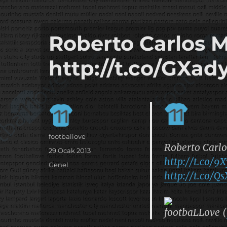
it's the football, that's the football…
footbaLLove
Roberto Carlos M
http://t.co/GXa
Yazar
footballove
Roberto Carlo
Yayın
29 Ocak 2013
http://t.co/
tarihi
Kategoriler
Genel
http://t.co/
footbaLLove (