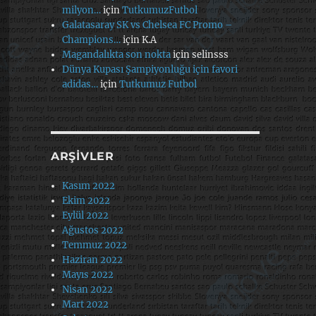
milyon…
için
TutkumuzFutbol
Galatasaray SK vs Chelsea FC Promo –
Champions…
için
K.A
Magandalıkta son nokta
için
selinsss
Dünya Kupası Şampiyonluğu için favori
adidas…
için
Tutkumuz Futbol
ARŞIVLER
Kasım 2022
Ekim 2022
Eylül 2022
Ağustos 2022
Temmuz 2022
Haziran 2022
Mayıs 2022
Nisan 2022
Mart 2022