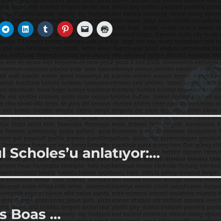
l Scholes’u anlatıyor:…
as Boas …