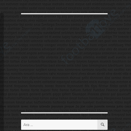
ARA
Ara: