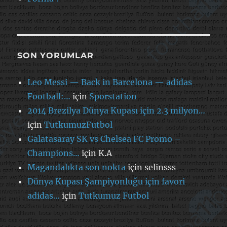
SON YORUMLAR
Leo Messi — Back in Barcelona — adidas
Football:…
için
Sporstation
2014 Brezilya Dünya Kupası için 2.3 milyon…
için
TutkumuzFutbol
Galatasaray SK vs Chelsea FC Promo –
Champions…
için
K.A
Magandalıkta son nokta
için
selinsss
Dünya Kupası Şampiyonluğu için favori
adidas…
için
Tutkumuz Futbol