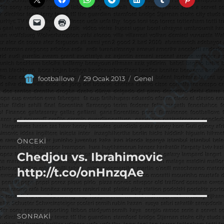
Yazar
Yayın
Kategoriler
footballove
29 Ocak 2013
Genel
tarihi
Yazı
ÖNCEKI
gezinmesi
Chedjou vs. Ibrahimovic
Önceki
yazı:
http://t.co/onHnzqAe
SONRAKI