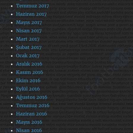
Temmuz 2017
Haziran 2017
Mayıs 2017
Nisan 2017
Mart 2017
Şubat 2017
Ocak 2017
Aralık 2016
Kasım 2016
Ekim 2016
Eylül 2016
Ağustos 2016
Temmuz 2016
Haziran 2016
Mayıs 2016
Nisan 2016