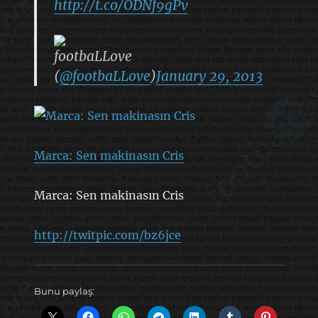
http://t.co/ODNf9gPv
footbaLLove
(
@footbaLLove
)
January 29, 2013
Marca: Sen makinasın Cris
Marca: Sen makinasın Cris
http://twitpic.com/bz6jce
Bunu paylaş: