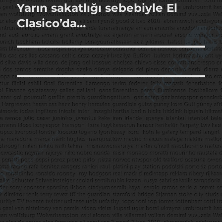
Yarın sakatlığı sebebiyle El
Sonraki
yazı:
Clasico’da…