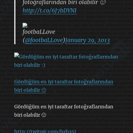
fotoğraflarından biri olabilir 🙂
http://t.co/6J7bDYNI
footbaLLove
(
@footbaLLove
)
January 29, 2013
Gördüğüm en iyi taraftar fotoğraflarından
biri olabilir 🙂
Gördüğüm en iyi taraftar fotoğraflarından
biri olabilir 🙂
http://twitpic.com/bzb35i