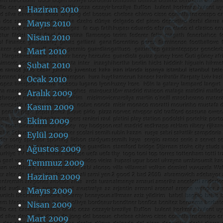
Haziran 2010
Mayıs 2010
Nisan 2010
Mart 2010
Şubat 2010
Ocak 2010
Aralık 2009
Kasım 2009
Ekim 2009
Eylül 2009
Ağustos 2009
Temmuz 2009
Haziran 2009
Mayıs 2009
Nisan 2009
Mart 2009