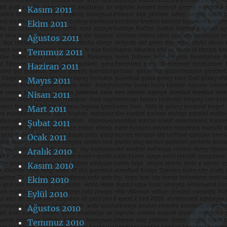
Kasım 2011
Ekim 2011
Ağustos 2011
Temmuz 2011
Haziran 2011
Mayıs 2011
Nisan 2011
Mart 2011
Şubat 2011
Ocak 2011
Aralık 2010
Kasım 2010
Ekim 2010
Eylül 2010
Ağustos 2010
Temmuz 2010