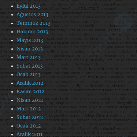
Eylül 2013
Ağustos 2013
Temmuz 2013
Haziran 2013
Mayıs 2013
Nisan 2013
Mart 2013
Şubat 2013
Ocak 2013
Aralık 2012
Kasım 2012
Nisan 2012
Mart 2012
Şubat 2012
Ocak 2012
Aralık 2011