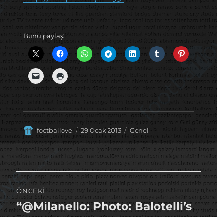
Bunu paylaş:
Yazar
Yayın
Kategoriler
footballove
29 Ocak 2013
Genel
tarihi
Yazı
ÖNCEKI
gezinmesi
“@Milanello: Photo: Balotelli’s
Önceki