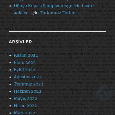
Dünya Kupası Şampiyonluğu için favori
adidas…
için
Tutkumuz Futbol
ARŞIVLER
Kasım 2022
Ekim 2022
Eylül 2022
Ağustos 2022
Temmuz 2022
Haziran 2022
Mayıs 2022
Nisan 2022
Mart 2022