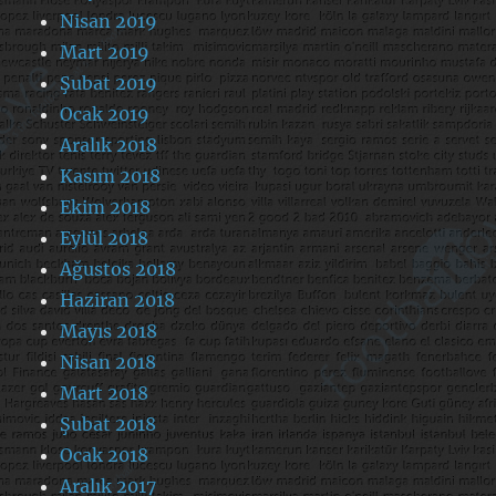
Nisan 2019
Mart 2019
Şubat 2019
Ocak 2019
Aralık 2018
Kasım 2018
Ekim 2018
Eylül 2018
Ağustos 2018
Haziran 2018
Mayıs 2018
Nisan 2018
Mart 2018
Şubat 2018
Ocak 2018
Aralık 2017