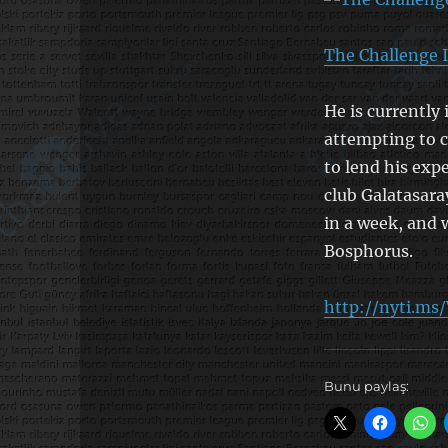
The Challenge I
He is currently 
attempting to c
to lend his exp
club Galatasara
in a week, and 
Bosphorus.
http://nyti.m
Bunu paylaş: