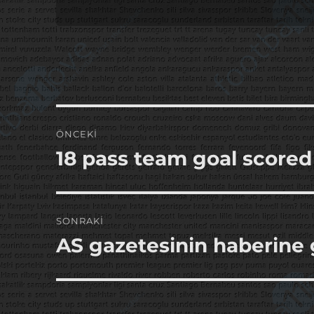
Yazı
ÖNCEKI
gezinmesi
18 pass team goal scored
Önceki
yazı:
SONRAKI
AS gazetesinin haberine 
Sonraki
yazı: