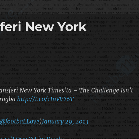
feri New York
ansferi New York Times’ta – The Challenge Isn’t
Drogba
http://t.co/1InVV26T
@footbaLLove
)
January 29, 2013