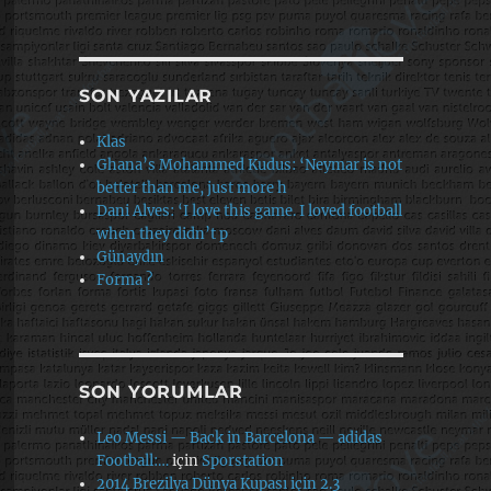
SON YAZILAR
Klas
Ghana’s Mohammed Kudus: ‘Neymar is not
better than me, just more h
Dani Alves: ‘I love this game. I loved football
when they didn’t p
Günaydın
Forma ?
SON YORUMLAR
Leo Messi — Back in Barcelona — adidas
Football:…
için
Sporstation
2014 Brezilya Dünya Kupası için 2.3