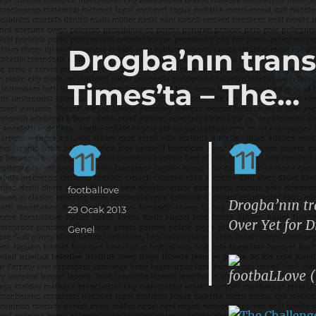
it's the football, that's the football…
footbaLLove
Drogba’nın trans
Times’ta – The…
Yazar
footballove
Drogba’nın tr
Yayın
29 Ocak 2013
Over Yet for 
tarihi
Kategoriler
Genel
footbaLLove (