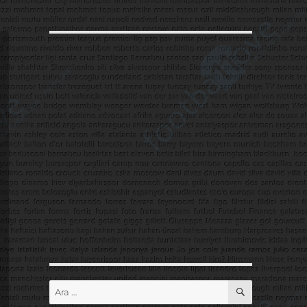
ARA
Ara: