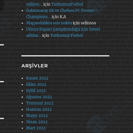
milyon…
için
TutkumuzFutbol
Galatasaray SK vs Chelsea FC Promo –
Champions…
için
K.A
Magandalıkta son nokta
için
selinsss
Dünya Kupası Şampiyonluğu için favori
adidas…
için
Tutkumuz Futbol
ARŞIVLER
Kasım 2022
Ekim 2022
Eylül 2022
Ağustos 2022
Temmuz 2022
Haziran 2022
Mayıs 2022
Nisan 2022
Mart 2022