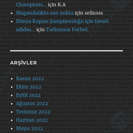
Champions…
için
K.A
Magandalıkta son nokta
için
selinsss
Dünya Kupası Şampiyonluğu için favori
adidas…
için
Tutkumuz Futbol
ARŞIVLER
Kasım 2022
Ekim 2022
Eylül 2022
Ağustos 2022
Temmuz 2022
Haziran 2022
Mayıs 2022