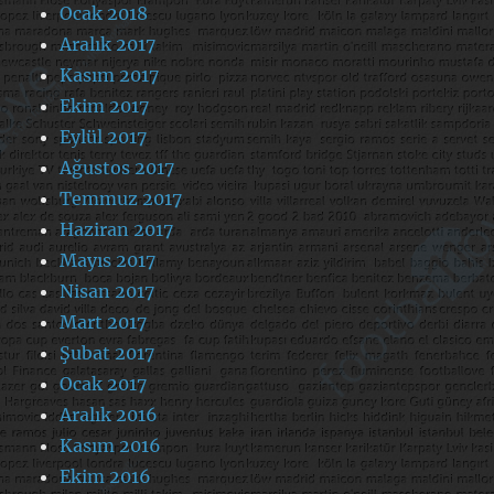
Ocak 2018
Aralık 2017
Kasım 2017
Ekim 2017
Eylül 2017
Ağustos 2017
Temmuz 2017
Haziran 2017
Mayıs 2017
Nisan 2017
Mart 2017
Şubat 2017
Ocak 2017
Aralık 2016
Kasım 2016
Ekim 2016