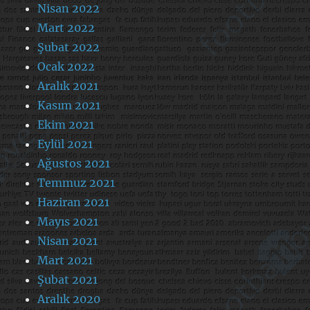
Nisan 2022
Mart 2022
Şubat 2022
Ocak 2022
Aralık 2021
Kasım 2021
Ekim 2021
Eylül 2021
Ağustos 2021
Temmuz 2021
Haziran 2021
Mayıs 2021
Nisan 2021
Mart 2021
Şubat 2021
Aralık 2020