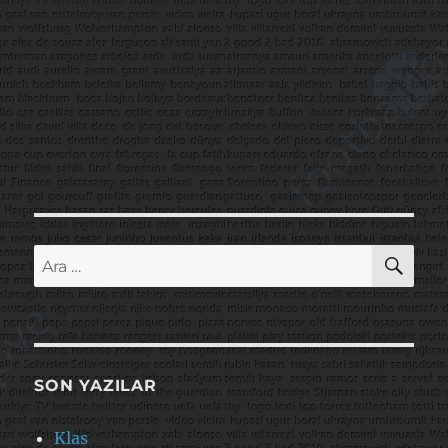
AR
Ara:
SON YAZILAR
Klas