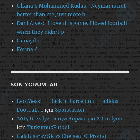
Ghana’s Mohammed Kudus: ‘Neymar is not
better than me, just more h
Dani Alves: ‘I love this game. I loved football
when they didn’t p
Günaydın
Forma ?
SON YORUMLAR
Leo Messi — Back in Barcelona — adidas
Football:…
için
Sporstation
2014 Brezilya Dünya Kupası için 2.3 milyon…
için
TutkumuzFutbol
Galatasaray SK vs Chelsea FC Promo –