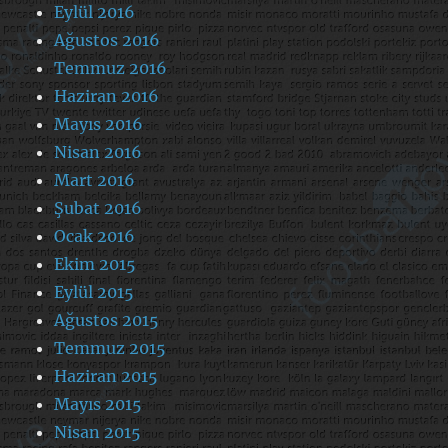
Eylül 2016
Ağustos 2016
Temmuz 2016
Haziran 2016
Mayıs 2016
Nisan 2016
Mart 2016
Şubat 2016
Ocak 2016
Ekim 2015
Eylül 2015
Ağustos 2015
Temmuz 2015
Haziran 2015
Mayıs 2015
Nisan 2015