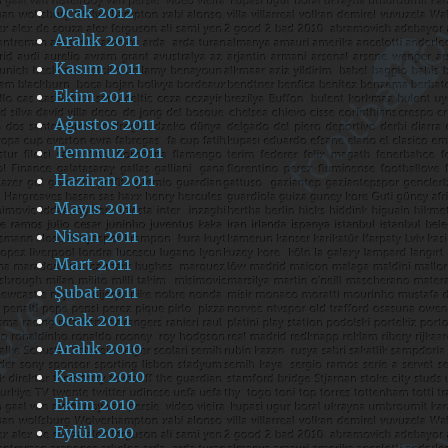
Ocak 2012
Aralık 2011
Kasım 2011
Ekim 2011
Ağustos 2011
Temmuz 2011
Haziran 2011
Mayıs 2011
Nisan 2011
Mart 2011
Şubat 2011
Ocak 2011
Aralık 2010
Kasım 2010
Ekim 2010
Eylül 2010