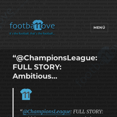
MENÜ
footbaLLove
“@ChampionsLeague:
FULL STORY:
Ambitious…
“
@ChampionsLeague
: FULL STORY: