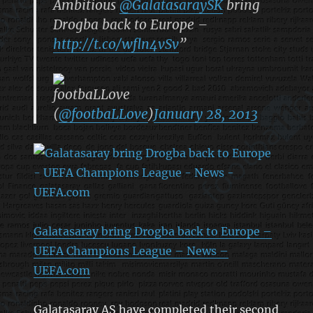
Ambitious
@GalatasaraySK
bring
Drogba back to Europe –
http://t.co/wfln4vSv
”
footbaLLove
(
@footbaLLove
)
January 28, 2013
Galatasaray bring Drogba back to Europe –
UEFA Champions League – News –
UEFA.com
Galatasaray AŞ have completed their second