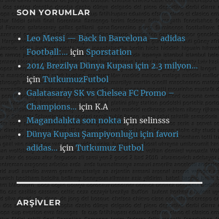
SON YORUMLAR
Leo Messi — Back in Barcelona — adidas
Football:…
için
Sporstation
2014 Brezilya Dünya Kupası için 2.3 milyon…
için
TutkumuzFutbol
Galatasaray SK vs Chelsea FC Promo –
Champions…
için
K.A
Magandalıkta son nokta
için
selinsss
Dünya Kupası Şampiyonluğu için favori
adidas…
için
Tutkumuz Futbol
ARŞIVLER