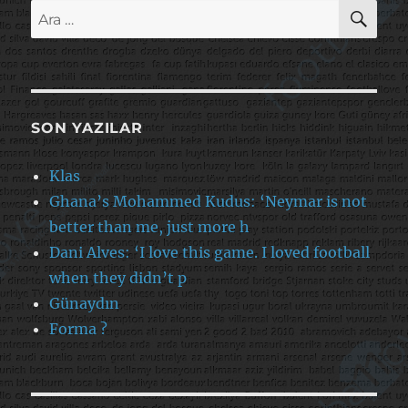
AR
Ara:
SON YAZILAR
Klas
Ghana’s Mohammed Kudus: ‘Neymar is not
better than me, just more h
Dani Alves: ‘I love this game. I loved football
when they didn’t p
Günaydın
Forma ?