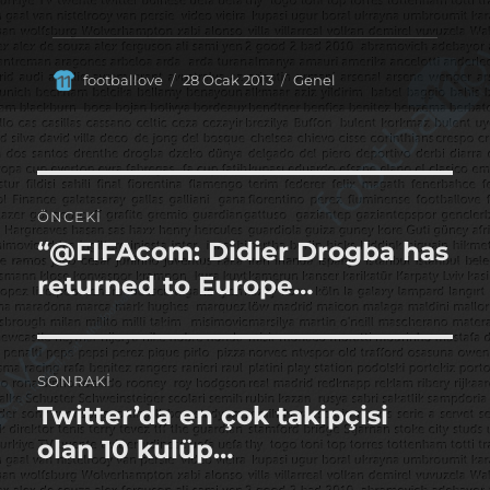
Yazar
Yayın
Kategoriler
footballove
28 Ocak 2013
Genel
tarihi
Yazı
ÖNCEKI
gezinmesi
“@FIFAcom: Didier Drogba has
Önceki
yazı:
returned to Europe…
SONRAKI
Twitter’da en çok takipçisi
Sonraki
yazı:
olan 10 kulüp…