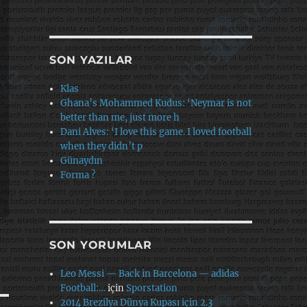
SON YAZILAR
Klas
Ghana’s Mohammed Kudus: ‘Neymar is not
better than me, just more h
Dani Alves: ‘I love this game. I loved football
when they didn’t p
Günaydın
Forma ?
SON YORUMLAR
Leo Messi — Back in Barcelona — adidas
Football:…
için
Sporstation
2014 Brezilya Dünya Kupası için 2.3