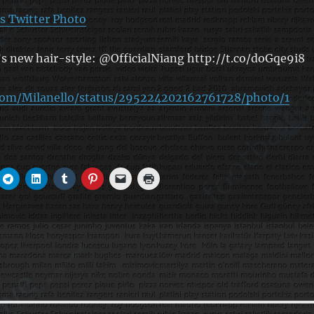
s Twitter Photo
s new hair-style: @OfficialNiang http://t.co/doGqe9i8
.com/Milanello/status/295224202162761728/photo/1