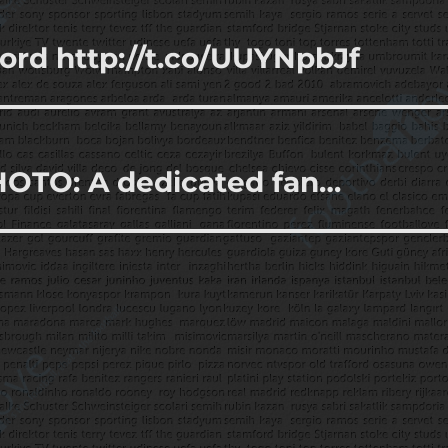
ford http://t.co/UUYNpbJf
HOTO: A dedicated fan…