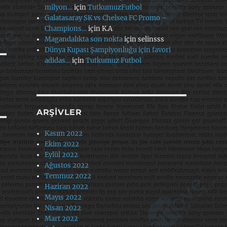
milyon…
için
TutkumuzFutbol
Galatasaray SK vs Chelsea FC Promo –
Champions…
için
K.A
Magandalıkta son nokta
için
selinsss
Dünya Kupası Şampiyonluğu için favori
adidas…
için
Tutkumuz Futbol
ARŞIVLER
Kasım 2022
Ekim 2022
Eylül 2022
Ağustos 2022
Temmuz 2022
Haziran 2022
Mayıs 2022
Nisan 2022
Mart 2022