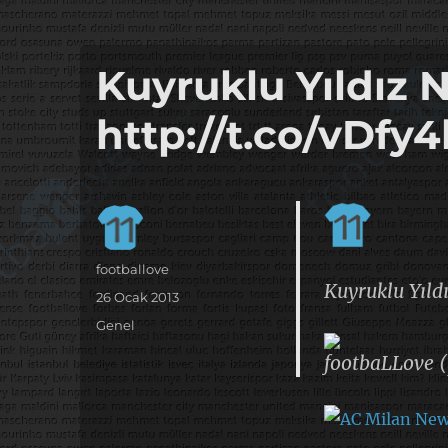
it's the football, that's the football…
footbaLLove
Kuyruklu Yıldız 
http://t.co/vDfy
Yazar
footballove
Kuyruklu Yıld
Yayın
26 Ocak 2013
tarihi
Kategoriler
Genel
footbaLLove (