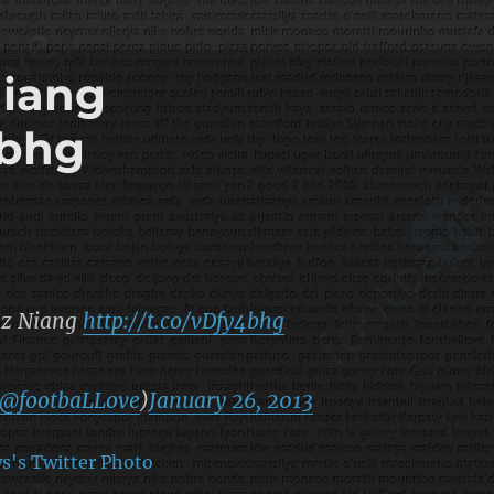
Niang
4bhg
ız Niang
http://t.co/vDfy4bhg
@footbaLLove
)
January 26, 2013