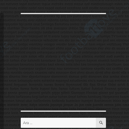
ARA
Ara: