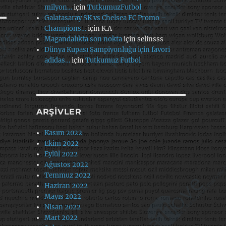
milyon…
için
TutkumuzFutbol
Galatasaray SK vs Chelsea FC Promo –
Champions…
için
K.A
Magandalıkta son nokta
için
selinsss
Dünya Kupası Şampiyonluğu için favori
adidas…
için
Tutkumuz Futbol
ARŞIVLER
Kasım 2022
Ekim 2022
Eylül 2022
Ağustos 2022
Temmuz 2022
Haziran 2022
Mayıs 2022
Nisan 2022
Mart 2022