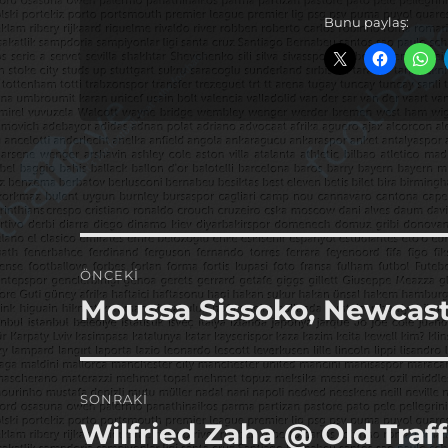
Bunu paylaş:
Yazı
ÖNCEKI
gezinmesi
Moussa Sissoko, Newcas
Önceki
yazı:
SONRAKI
Wilfried Zaha @ Old Traf
Sonraki