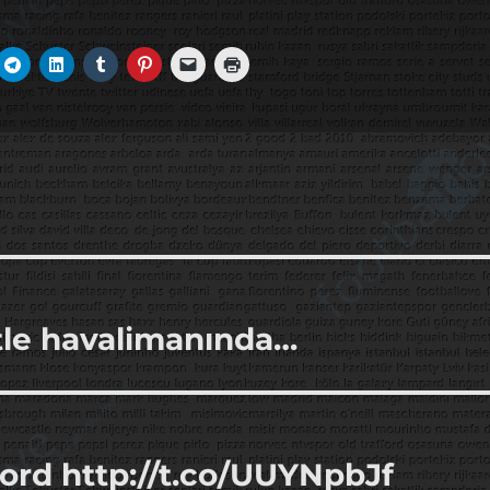
tle havalimanında…
ford http://t.co/UUYNpbJf