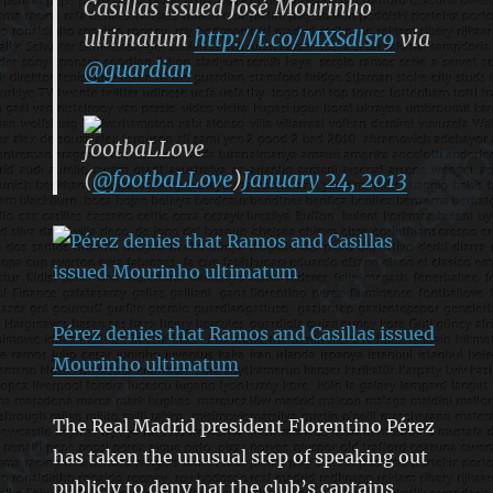
Casillas issued José Mourinho
ultimatum
http://t.co/MXSdlsr9
via
@guardian
footbaLLove
(
@footbaLLove
)
January 24, 2013
Pérez denies that Ramos and Casillas issued
Mourinho ultimatum
The Real Madrid president Florentino Pérez
has taken the unusual step of speaking out
publicly to deny hat the club’s captains