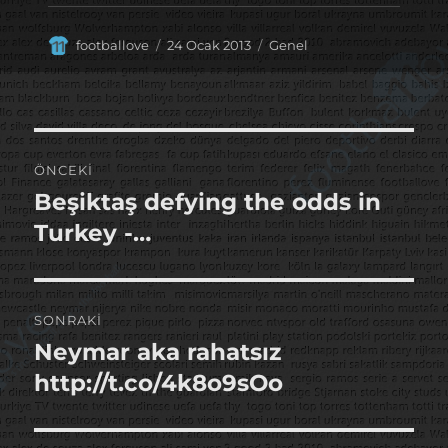
Yazar
Yayın
Kategoriler
footballove
24 Ocak 2013
Genel
tarihi
Yazı
ÖNCEKI
gezinmesi
Beşiktaş defying the odds in
Önceki
yazı:
Turkey -…
SONRAKI
Neymar aka rahatsız
Sonraki
yazı:
http://t.co/4k8o9sOo