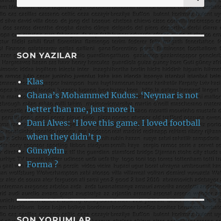
SON YAZILAR
Klas
Ghana’s Mohammed Kudus: ‘Neymar is not
better than me, just more h
Dani Alves: ‘I love this game. I loved football
when they didn’t p
Günaydın
Forma ?
SON YORUMLAR