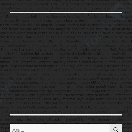
AR
Ara: