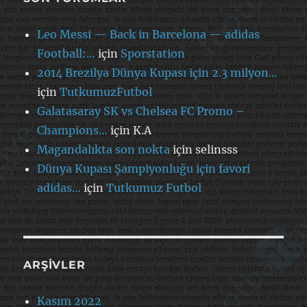
Leo Messi — Back in Barcelona — adidas
Football:…
için
Sporstation
2014 Brezilya Dünya Kupası için 2.3 milyon…
için
TutkumuzFutbol
Galatasaray SK vs Chelsea FC Promo –
Champions…
için
K.A
Magandalıkta son nokta
için
selinsss
Dünya Kupası Şampiyonluğu için favori
adidas…
için
Tutkumuz Futbol
ARŞIVLER
Kasım 2022