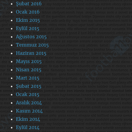
Şubat 2016
Ocak 2016
Ekim 2015
Eylül 2015
Ağustos 2015
Temmuz 2015
Haziran 2015
Mayıs 2015
Nisan 2015
Mart 2015
Şubat 2015
Ocak 2015
Aralık 2014
Kasım 2014
Ekim 2014
Eylül 2014