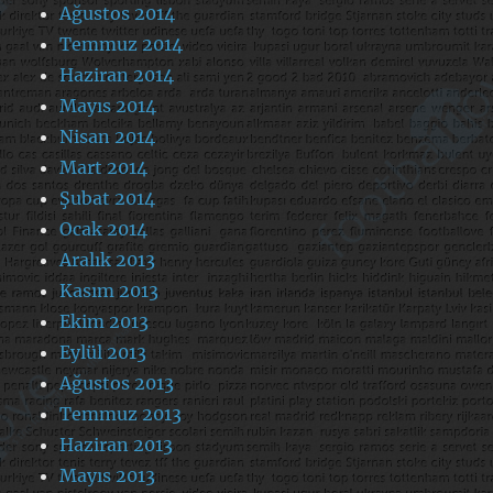
Ağustos 2014
Temmuz 2014
Haziran 2014
Mayıs 2014
Nisan 2014
Mart 2014
Şubat 2014
Ocak 2014
Aralık 2013
Kasım 2013
Ekim 2013
Eylül 2013
Ağustos 2013
Temmuz 2013
Haziran 2013
Mayıs 2013