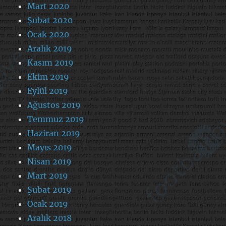
Mart 2020
Şubat 2020
Ocak 2020
Aralık 2019
Kasım 2019
Ekim 2019
Eylül 2019
Ağustos 2019
Temmuz 2019
Haziran 2019
Mayıs 2019
Nisan 2019
Mart 2019
Şubat 2019
Ocak 2019
Aralık 2018