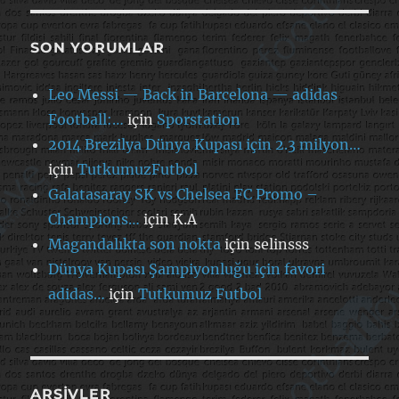
SON YORUMLAR
Leo Messi — Back in Barcelona — adidas
Football:…
için
Sporstation
2014 Brezilya Dünya Kupası için 2.3 milyon…
için
TutkumuzFutbol
Galatasaray SK vs Chelsea FC Promo –
Champions…
için
K.A
Magandalıkta son nokta
için
selinsss
Dünya Kupası Şampiyonluğu için favori
adidas…
için
Tutkumuz Futbol
ARŞIVLER