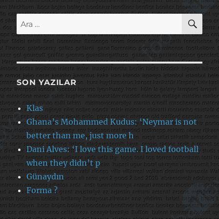
AR
Ara:
SON YAZILAR
Klas
Ghana’s Mohammed Kudus: ‘Neymar is not
better than me, just more h
Dani Alves: ‘I love this game. I loved football
when they didn’t p
Günaydın
Forma ?