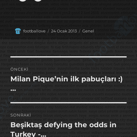
Yazar
Yayın
Kategoriler
footballove
24 Ocak 2013
Genel
tarihi
Yazı
ÖNCEKI
gezinmesi
Milan Pique’nin ilk pabuçları :)
Önceki
yazı:
…
SONRAKI
Beşiktaş defying the odds in
Sonraki
yazı:
Turkey -…