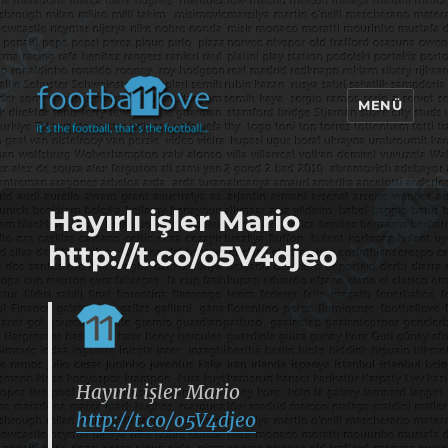
MENÜ
footbaLLove
Hayırlı işler Mario
http://t.co/o5V4djeo
Hayırlı işler Mario
http://t.co/o5V4djeo