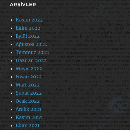
ARŞIVLER
Kasım 2022
Ekim 2022
Eylül 2022
Ağustos 2022
Temmuz 2022
Haziran 2022
Mayıs 2022
Nisan 2022
Mart 2022
Şubat 2022
Ocak 2022
Aralık 2021
Kasım 2021
Ekim 2021