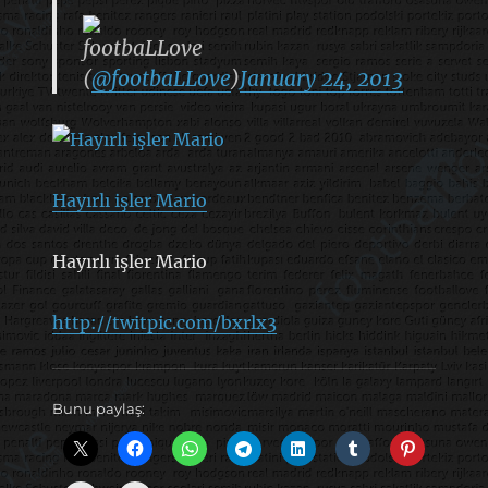
footbaLLove
(
@footbaLLove
)
January 24, 2013
Hayırlı işler Mario
Hayırlı işler Mario
http://twitpic.com/bxrlx3
Bunu paylaş: