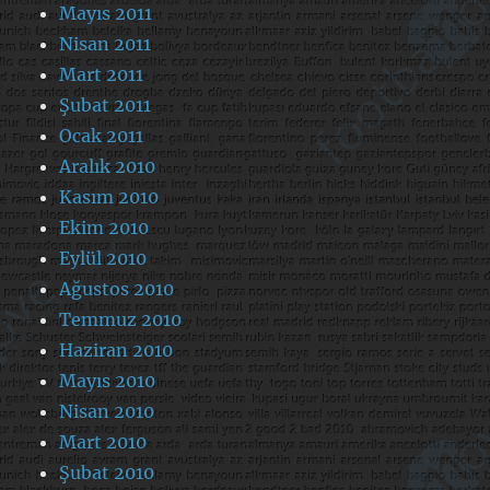
Mayıs 2011
Nisan 2011
Mart 2011
Şubat 2011
Ocak 2011
Aralık 2010
Kasım 2010
Ekim 2010
Eylül 2010
Ağustos 2010
Temmuz 2010
Haziran 2010
Mayıs 2010
Nisan 2010
Mart 2010
Şubat 2010