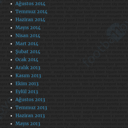
Ağustos 2014
Temmuz 2014
Haziran 2014
Mayıs 2014
Nisan 2014
Mart 2014
Şubat 2014
Ocak 2014
Aralık 2013
Kasım 2013
Ekim 2013
Eylül 2013
Ağustos 2013
Temmuz 2013
Haziran 2013
Mayıs 2013