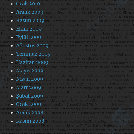
Ocak 2010
Aralık 2009
Kasım 2009
Ekim 2009
Eylül 2009
Ağustos 2009
Temmuz 2009
Haziran 2009
Mayıs 2009
Nisan 2009
Mart 2009
Şubat 2009
Ocak 2009
Aralık 2008
Kasım 2008