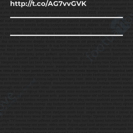
yazı:
http://t.co/AG7vvGVK