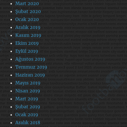
Mart 2020
Şubat 2020
Ocak 2020
Aralık 2019
Kasım 2019
Ekim 2019
Eylül 2019
Ağustos 2019
Temmuz 2019
Haziran 2019
Mayıs 2019
Nisan 2019
Mart 2019
Şubat 2019
Ocak 2019
Aralık 2018