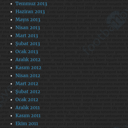
Temmuz 2013
Haziran 2013
Mayıs 2013
Nisan 2013
Mart 2013
Şubat 2013
Ocak 2013
Aralık 2012
Kasım 2012
Nisan 2012
Mart 2012
Şubat 2012
Ocak 2012
Aralık 2011
Kasım 2011
Ekim 2011