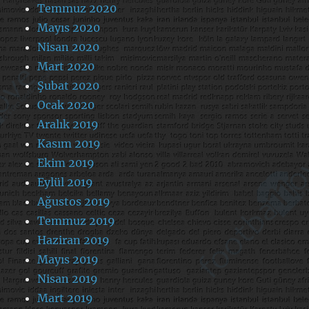
Temmuz 2020
Mayıs 2020
Nisan 2020
Mart 2020
Şubat 2020
Ocak 2020
Aralık 2019
Kasım 2019
Ekim 2019
Eylül 2019
Ağustos 2019
Temmuz 2019
Haziran 2019
Mayıs 2019
Nisan 2019
Mart 2019