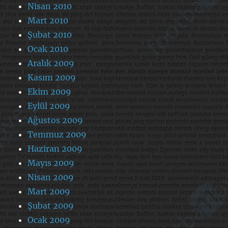
Nisan 2010
Mart 2010
Şubat 2010
Ocak 2010
Aralık 2009
Kasım 2009
Ekim 2009
Eylül 2009
Ağustos 2009
Temmuz 2009
Haziran 2009
Mayıs 2009
Nisan 2009
Mart 2009
Şubat 2009
Ocak 2009