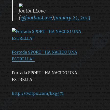
footbaLLove
(
@footbaLLove
)
January 23, 2013
Portada SPORT "HA NACIDO UNA
ESTRELLA"
Portada SPORT “HA NACIDO UNA
ESTRELLA”
http://twitpic.com/bxg571