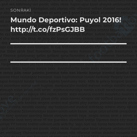
SONRAKI
Mundo Deportivo: Puyol 2016!
Sonraki
yazı:
http://t.co/fzPsGJBB