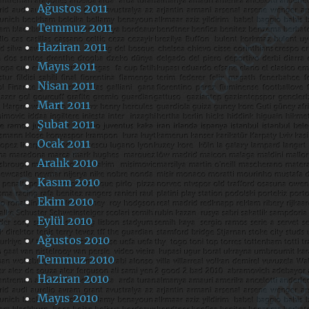
Ağustos 2011
Temmuz 2011
Haziran 2011
Mayıs 2011
Nisan 2011
Mart 2011
Şubat 2011
Ocak 2011
Aralık 2010
Kasım 2010
Ekim 2010
Eylül 2010
Ağustos 2010
Temmuz 2010
Haziran 2010
Mayıs 2010