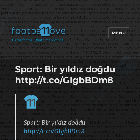
MENÜ
footbaLLove
Sport: Bir yıldız doğdu
http://t.co/GIgbBDm8
Sport: Bir yıldız doğdu
http://t.co/GIgbBDm8