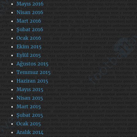
Mayıs 2016
Nisan 2016
Mart 2016
Şubat 2016
Ocak 2016
Ekim 2015
Eylül 2015
Ağustos 2015
Temmuz 2015
Haziran 2015
Mayıs 2015
Nisan 2015
Mart 2015
Şubat 2015
Ocak 2015
Aralık 2014