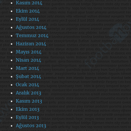
Kasım 2014
Ekim 2014
Eylül 2014
Ağustos 2014
Temmuz 2014
Haziran 2014
Mayıs 2014
Nisan 2014
Mart 2014
Şubat 2014
Ocak 2014
Aralık 2013
Kasım 2013
Ekim 2013
Eylül 2013
Ağustos 2013