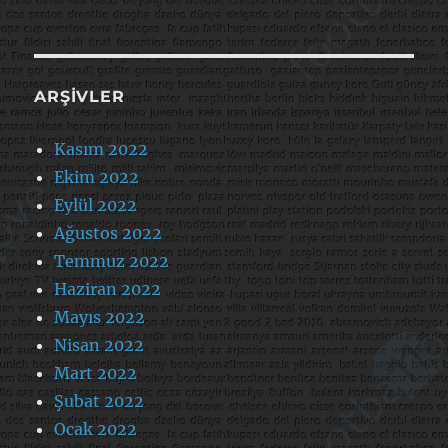
ARŞIVLER
Kasım 2022
Ekim 2022
Eylül 2022
Ağustos 2022
Temmuz 2022
Haziran 2022
Mayıs 2022
Nisan 2022
Mart 2022
Şubat 2022
Ocak 2022