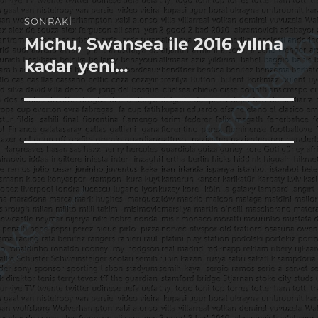
SONRAKI
Michu, Swansea ile 2016 yılına
Sonraki
yazı:
kadar yeni…