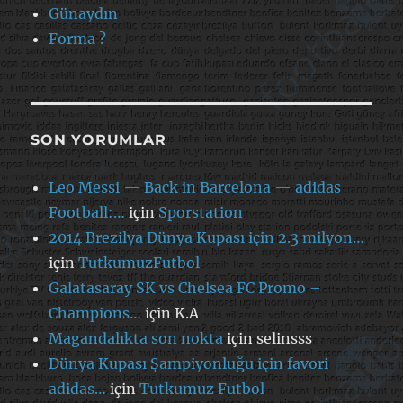
Günaydın
Forma ?
SON YORUMLAR
Leo Messi — Back in Barcelona — adidas
Football:…
için
Sporstation
2014 Brezilya Dünya Kupası için 2.3 milyon…
için
TutkumuzFutbol
Galatasaray SK vs Chelsea FC Promo –
Champions…
için
K.A
Magandalıkta son nokta
için
selinsss
Dünya Kupası Şampiyonluğu için favori
adidas…
için
Tutkumuz Futbol