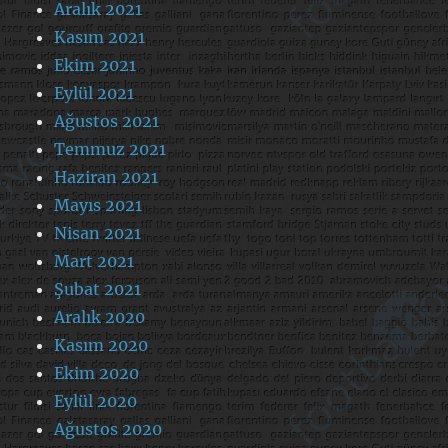
Aralık 2021
Kasım 2021
Ekim 2021
Eylül 2021
Ağustos 2021
Temmuz 2021
Haziran 2021
Mayıs 2021
Nisan 2021
Mart 2021
Şubat 2021
Aralık 2020
Kasım 2020
Ekim 2020
Eylül 2020
Ağustos 2020