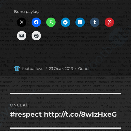
Bunu paylaş:
Yazar
Yayın
Kategoriler
footballove
23 Ocak 2013
Genel
tarihi
Yazı
ÖNCEKI
gezinmesi
#respect http://t.co/8wIzHxeG
Önceki
yazı: