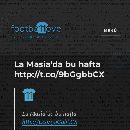
MENÜ
footbaLLove
La Masia’da bu hafta
http://t.co/9bGgbbCX
La Masia’da bu hafta
http://t.co/9bGgbbCX