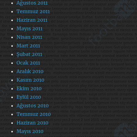
Ağustos 2011
Temmuz 2011
Haziran 2011
Mayıs 2011
Nisan 2011
Mart 2011
Şubat 2011
Ocak 2011
Aralık 2010
Kasım 2010
Ekim 2010
Eylül 2010
Ağustos 2010
Temmuz 2010
Haziran 2010
Mayıs 2010