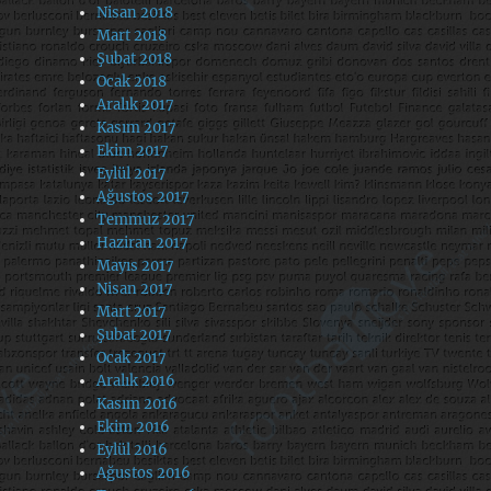
Nisan 2018
Mart 2018
Şubat 2018
Ocak 2018
Aralık 2017
Kasım 2017
Ekim 2017
Eylül 2017
Ağustos 2017
Temmuz 2017
Haziran 2017
Mayıs 2017
Nisan 2017
Mart 2017
Şubat 2017
Ocak 2017
Aralık 2016
Kasım 2016
Ekim 2016
Eylül 2016
Ağustos 2016