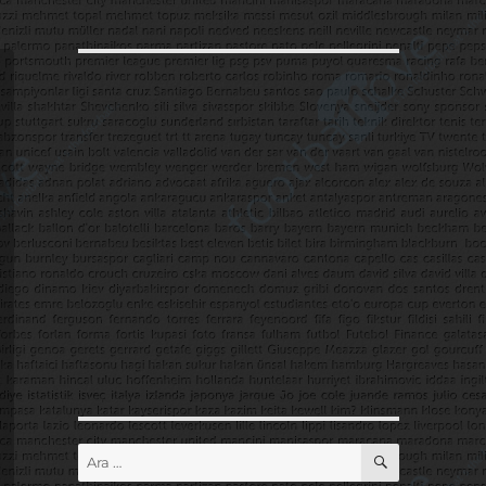
ARA
Ara: