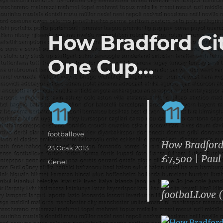
it's the football, that's the football…
footbaLLove
How Bradford Ci
One Cup…
Yazar
footballove
How Bradford 
Yayın
23 Ocak 2013
£7,500 | Paul
tarihi
Kategoriler
Genel
footbaLLove (