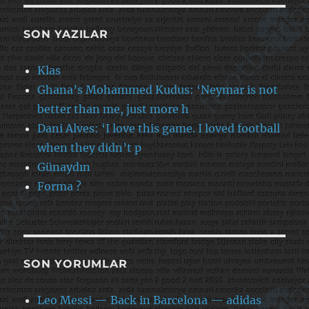
SON YAZILAR
Klas
Ghana’s Mohammed Kudus: ‘Neymar is not
better than me, just more h
Dani Alves: ‘I love this game. I loved football
when they didn’t p
Günaydın
Forma ?
SON YORUMLAR
Leo Messi — Back in Barcelona — adidas