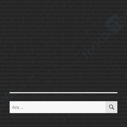
AR
Ara: