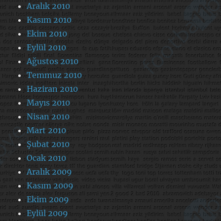
Aralık 2010
Kasım 2010
Ekim 2010
Eylül 2010
Ağustos 2010
Temmuz 2010
Haziran 2010
Mayıs 2010
Nisan 2010
Mart 2010
Şubat 2010
Ocak 2010
Aralık 2009
Kasım 2009
Ekim 2009
Eylül 2009