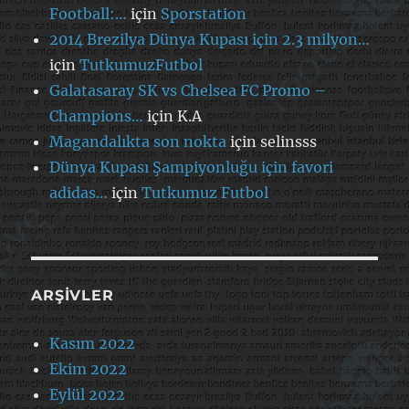
Football:…
için
Sporstation
2014 Brezilya Dünya Kupası için 2.3 milyon…
için
TutkumuzFutbol
Galatasaray SK vs Chelsea FC Promo –
Champions…
için
K.A
Magandalıkta son nokta
için
selinsss
Dünya Kupası Şampiyonluğu için favori
adidas…
için
Tutkumuz Futbol
ARŞIVLER
Kasım 2022
Ekim 2022
Eylül 2022