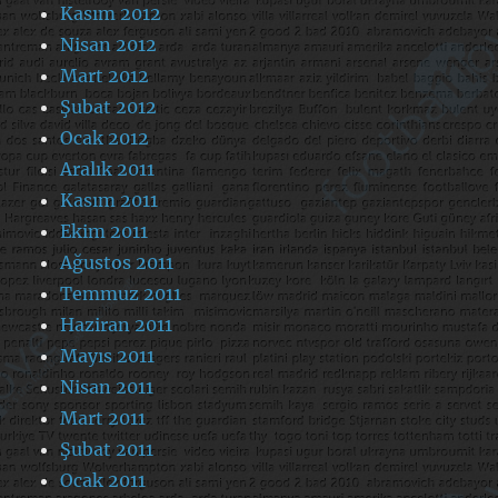
Kasım 2012
Nisan 2012
Mart 2012
Şubat 2012
Ocak 2012
Aralık 2011
Kasım 2011
Ekim 2011
Ağustos 2011
Temmuz 2011
Haziran 2011
Mayıs 2011
Nisan 2011
Mart 2011
Şubat 2011
Ocak 2011