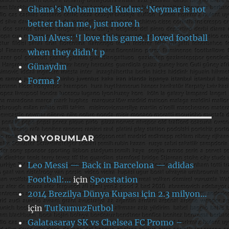
Ghana’s Mohammed Kudus: ‘Neymar is not
better than me, just more h
Dani Alves: ‘I love this game. I loved football
when they didn’t p
Günaydın
Forma ?
SON YORUMLAR
Leo Messi — Back in Barcelona — adidas
Football:…
için
Sporstation
2014 Brezilya Dünya Kupası için 2.3 milyon…
için
TutkumuzFutbol
Galatasaray SK vs Chelsea FC Promo –