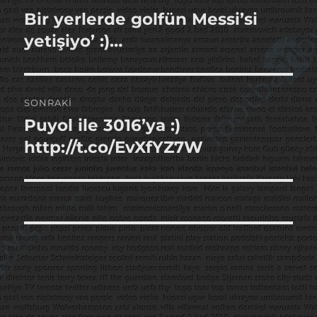
gezinmesi
Bir yerlerde golfün Messi’si
Önceki
yazı:
yetişiyo’ :)…
SONRAKI
Puyol ile 3016’ya :)
Sonraki
yazı:
http://t.co/EvXfYZ7W