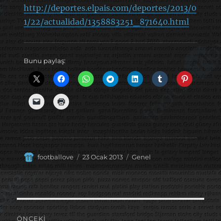
http://deportes.elpais.com/deportes/2013/0
1/22/actualidad/1358883251_871640.html
Bunu paylaş:
Yazar
Yayın
Kategoriler
footballove
23 Ocak 2013
Genel
tarihi
Yazı
ÖNCEKI