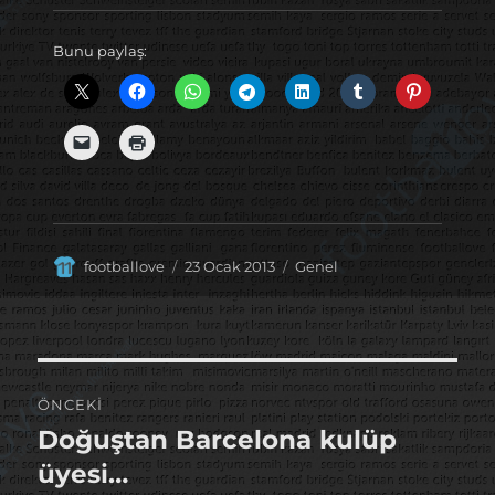
Bunu paylaş:
Yazar
Yayın
Kategoriler
footballove
23 Ocak 2013
Genel
tarihi
Yazı
ÖNCEKI
gezinmesi
Doğuştan Barcelona kulüp
Önceki
yazı:
üyesi…