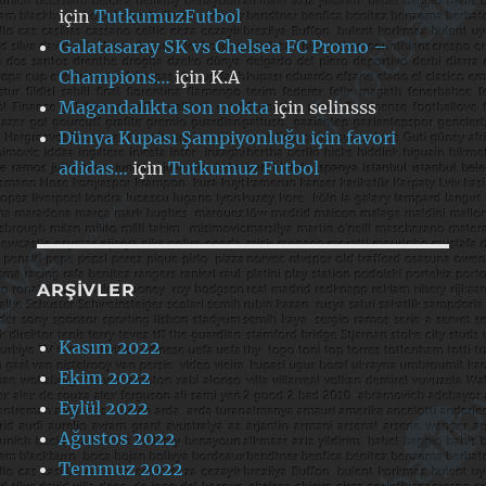
için
TutkumuzFutbol
Galatasaray SK vs Chelsea FC Promo –
Champions…
için
K.A
Magandalıkta son nokta
için
selinsss
Dünya Kupası Şampiyonluğu için favori
adidas…
için
Tutkumuz Futbol
ARŞIVLER
Kasım 2022
Ekim 2022
Eylül 2022
Ağustos 2022
Temmuz 2022