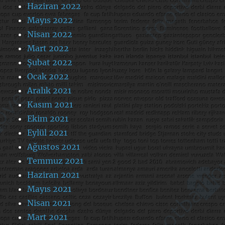
Haziran 2022
Mayıs 2022
Nisan 2022
Mart 2022
Şubat 2022
Ocak 2022
Aralık 2021
Kasım 2021
Ekim 2021
Eylül 2021
Ağustos 2021
Temmuz 2021
Haziran 2021
Mayıs 2021
Nisan 2021
Mart 2021