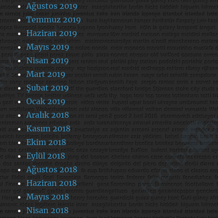
Ağustos 2019
Temmuz 2019
Haziran 2019
Mayıs 2019
Nisan 2019
Mart 2019
Şubat 2019
Ocak 2019
Aralık 2018
Kasım 2018
Ekim 2018
Eylül 2018
Ağustos 2018
Haziran 2018
Mayıs 2018
Nisan 2018