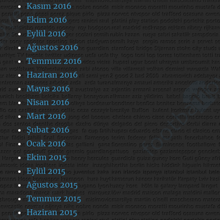
Kasım 2016
Ekim 2016
Eylül 2016
Ağustos 2016
Temmuz 2016
Haziran 2016
Mayıs 2016
Nisan 2016
Mart 2016
Şubat 2016
Ocak 2016
Ekim 2015
Eylül 2015
Ağustos 2015
Temmuz 2015
Haziran 2015