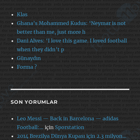
Klas
Ghana’s Mohammed Kudus: ‘Neymar is not
better than me, just more h
Dani Alves: ‘I love this game. I loved football
when they didn’t p
Günaydın
Forma ?
SON YORUMLAR
Leo Messi — Back in Barcelona — adidas
Football:…
için
Sporstation
2014 Brezilya Dünya Kupası için 2.3 milyon…