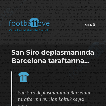
MENÜ
footbaLLove
San Siro deplasmanında
Barcelona taraftarına…
San Siro deplasmanında Barcelona
taraftarına ayrılan koltuk sayısı
1054.