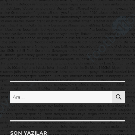
AR
Ara:
SON YAZILAR