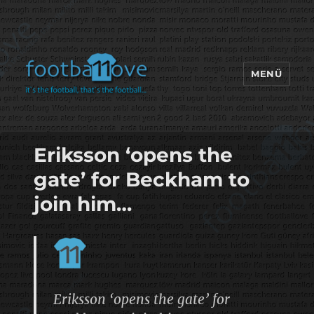
MENÜ
footbaLLove
Eriksson ‘opens the
gate’ for Beckham to
join him…
Eriksson ‘opens the gate’ for