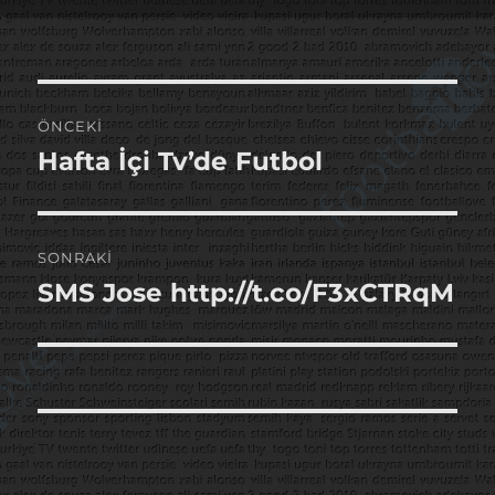
tarihi
Yazı
ÖNCEKI
gezinmesi
Hafta İçi Tv’de Futbol
Önceki
yazı:
SONRAKI
SMS Jose http://t.co/F3xCTRqM
Sonraki
yazı: