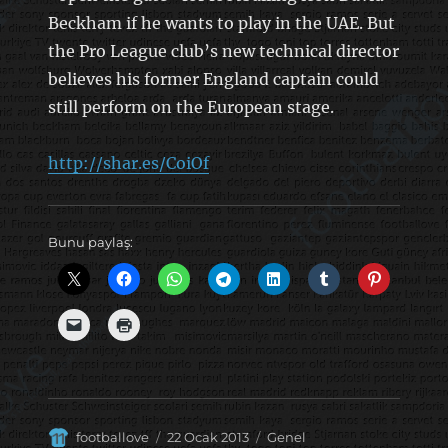
Beckham if he wants to play in the UAE. But
the Pro League club’s new technical director
believes his former England captain could
still perform on the European stage.
http://shar.es/CoiOf
Bunu paylaş:
Yazar
Yayın
Kategoriler
footballove
22 Ocak 2013
Genel