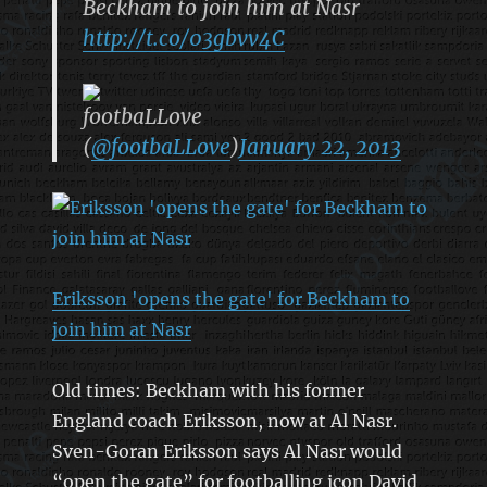
Beckham to join him at Nasr
http://t.co/03gbvv4C
footbaLLove
(
@footbaLLove
)
January 22, 2013
Eriksson 'opens the gate' for Beckham to
join him at Nasr
Old times: Beckham with his former
England coach Eriksson, now at Al Nasr.
Sven-Goran Eriksson says Al Nasr would
“open the gate” for footballing icon David