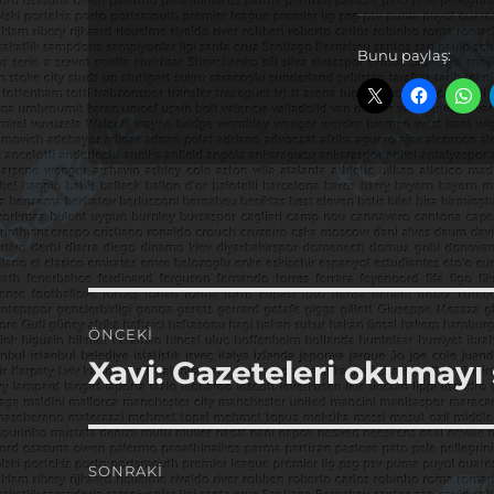
Bunu paylaş:
Yazı
ÖNCEKI
gezinmesi
Xavi: Gazeteleri okumayı
Önceki
yazı:
SONRAKI