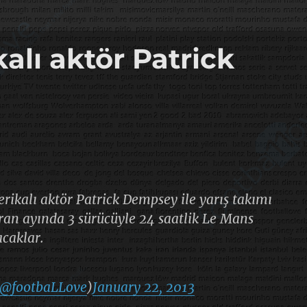
alı aktör Patrick
rikalı aktör Patrick Dempsey ile yarış takımı
ran ayında 3 sürücüyle 24 saatlik Le Mans
acaklar.
@footbaLLove
)
January 22, 2013