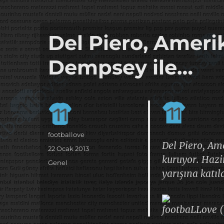
it's the football, that's the football…
footbaLLove
Del Piero, Amerik
Dempsey ile…
Yazar
footballove
Del Piero, Ame
Yayın
22 Ocak 2013
kuruyor. Hazi
tarihi
Kategoriler
Genel
yarışına katıl
footbaLLove (