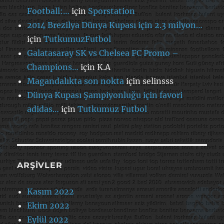
Football:…
için
Sporstation
2014 Brezilya Dünya Kupası için 2.3 milyon…
için
TutkumuzFutbol
Galatasaray SK vs Chelsea FC Promo –
Champions…
için
K.A
Magandalıkta son nokta
için
selinsss
Dünya Kupası Şampiyonluğu için favori
adidas…
için
Tutkumuz Futbol
ARŞIVLER
Kasım 2022
Ekim 2022
Eylül 2022