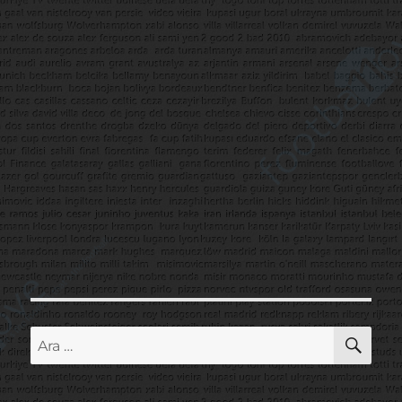
AR
Ara: