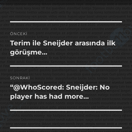
tarihi
Yazı
ÖNCEKI
gezinmesi
Terim ile Sneijder arasında ilk
Önceki
yazı:
görüşme…
SONRAKI
“@WhoScored: Sneijder: No
Sonraki
yazı:
player has had more…