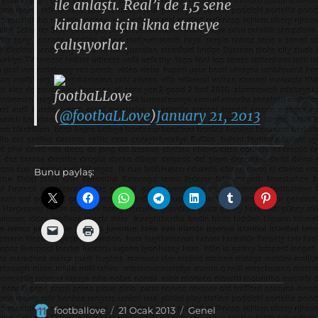
ile anlaştı. Real’i de 1,5 sene
kiralama için ikna etmeye
çalışıyorlar.
footbaLLove
(
@footbaLLove
)
January 21, 2013
Bunu paylaş:
Yazar
Yayın
Kategoriler
footballove
21 Ocak 2013
Genel