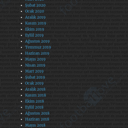
Şubat 2020
Ocak 2020
Aralık 2019
Kasım 2019
Ekim 2019
Eylül 2019
Ağustos 2019
Temmuz 2019
Haziran 2019
Mayıs 2019
Nisan 2019
Mart 2019
Şubat 2019
Ocak 2019
Aralık 2018
Kasım 2018
Ekim 2018
Eylül 2018
Ağustos 2018
Haziran 2018
Mayıs 2018