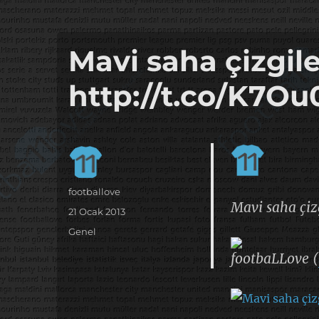
it's the football, that's the football…
footbaLLove
Mavi saha çizgile
http://t.co/K7O
Yazar
footballove
Mavi saha çiz
Yayın
21 Ocak 2013
tarihi
Kategoriler
Genel
footbaLLove (