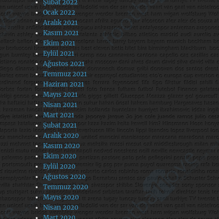
Şubat 2022
Ocak 2022
Aralık 2021
Kasım 2021
Ekim 2021
Eylül 2021
Ağustos 2021
Temmuz 2021
Haziran 2021
Mayıs 2021
Nisan 2021
Mart 2021
Şubat 2021
Aralık 2020
Kasım 2020
Ekim 2020
Eylül 2020
Ağustos 2020
Temmuz 2020
Mayıs 2020
Nisan 2020
Mart 2020