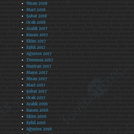
Nisan 2018
Mart 2018
Şubat 2018
Ocak 2018
Aralık 2017
Kasım 2017
Ekim 2017
Eylül 2017
Ağustos 2017
Temmuz 2017
Haziran 2017
Mayıs 2017
Nisan 2017
Mart 2017
Şubat 2017
Ocak 2017
Aralık 2016
Kasım 2016
Ekim 2016
Eylül 2016
Ağustos 2016