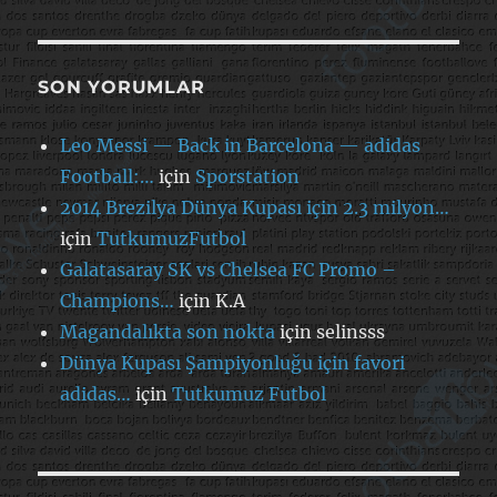
SON YORUMLAR
Leo Messi — Back in Barcelona — adidas
Football:…
için
Sporstation
2014 Brezilya Dünya Kupası için 2.3 milyon…
için
TutkumuzFutbol
Galatasaray SK vs Chelsea FC Promo –
Champions…
için
K.A
Magandalıkta son nokta
için
selinsss
Dünya Kupası Şampiyonluğu için favori
adidas…
için
Tutkumuz Futbol