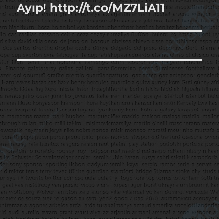
Ayıp! http://t.co/MZ7LiA11
Sonraki
yazı: