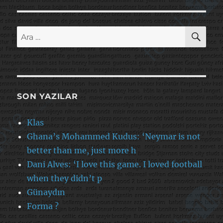
AR
Ara:
SON YAZILAR
Klas
Ghana’s Mohammed Kudus: ‘Neymar is not
better than me, just more h
Dani Alves: ‘I love this game. I loved football
when they didn’t p
Günaydın
Forma ?