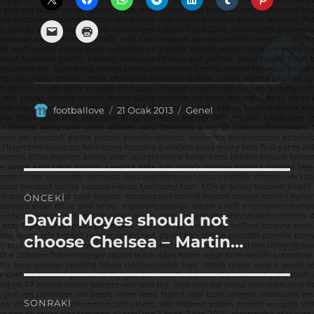
Yazar
Yayın
Kategoriler
footballove
21 Ocak 2013
Genel
tarihi
Yazı
ÖNCEKI
gezinmesi
David Moyes should not
Önceki
yazı:
choose Chelsea – Martin…
SONRAKI