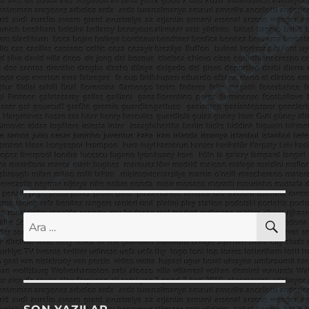
AR
Ara: