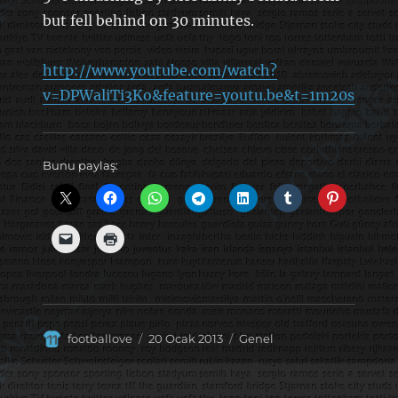
but fell behind on 30 minutes.
http://www.youtube.com/watch?
v=DPWaliTi3Ko&feature=youtu.be&t=1m20s
Bunu paylaş:
Yazar
Yayın
Kategoriler
footballove
20 Ocak 2013
Genel
tarihi