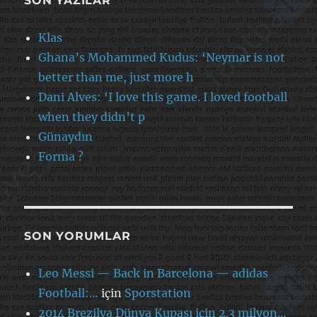
SON YAZILAR
Klas
Ghana’s Mohammed Kudus: ‘Neymar is not
better than me, just more h
Dani Alves: ‘I love this game. I loved football
when they didn’t p
Günaydın
Forma ?
SON YORUMLAR
Leo Messi — Back in Barcelona — adidas
Football:…
için
Sporstation
2014 Brezilya Dünya Kupası için 2.3 milyon…