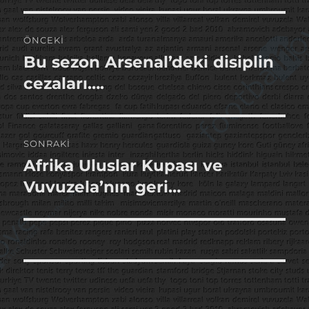
Yazı
ÖNCEKI
gezinmesi
Bu sezon Arsenal’deki disiplin
Önceki
yazı:
cezaları….
SONRAKI
Afrika Uluslar Kupası ve
Sonraki
yazı:
Vuvuzela’nın geri…