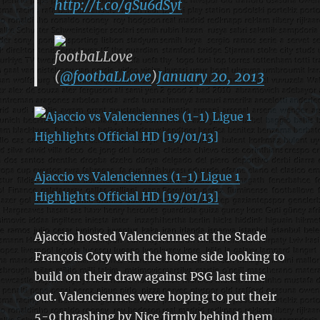
http://t.co/gSu6dSyt
footbaLLove
(
@footbaLLove
)
January 20, 2013
Ajaccio vs Valenciennes (1-1) Ligue 1
Highlights Official HD [19/01/13]
Ajaccio hosted Valenciennes at the Stade
François Coty with the home side looking to
build on their draw against PSG last time
out. Valenciennes were hoping to put their
5-0 thrashing by Nice firmly behind them