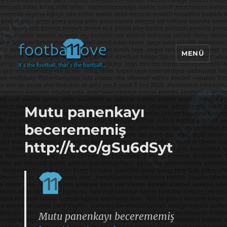
MENÜ
footbaLLove
Mutu panenkayı
becerememiş
http://t.co/gSu6dSyt
Mutu panenkayı becerememiş