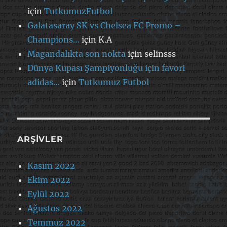
için
TutkumuzFutbol
Galatasaray SK vs Chelsea FC Promo –
Champions…
için
K.A
Magandalıkta son nokta
için
selinsss
Dünya Kupası Şampiyonluğu için favori
adidas…
için
Tutkumuz Futbol
ARŞIVLER
Kasım 2022
Ekim 2022
Eylül 2022
Ağustos 2022
Temmuz 2022