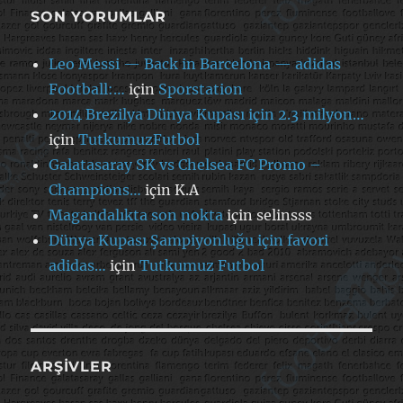
SON YORUMLAR
Leo Messi — Back in Barcelona — adidas
Football:…
için
Sporstation
2014 Brezilya Dünya Kupası için 2.3 milyon…
için
TutkumuzFutbol
Galatasaray SK vs Chelsea FC Promo –
Champions…
için
K.A
Magandalıkta son nokta
için
selinsss
Dünya Kupası Şampiyonluğu için favori
adidas…
için
Tutkumuz Futbol
ARŞIVLER