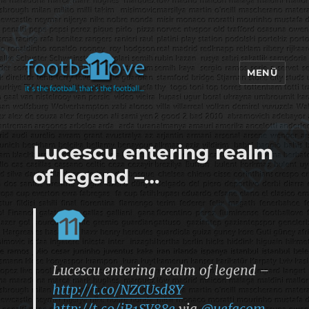
MENÜ
footbaLLove
Lucescu entering realm
of legend –…
Lucescu entering realm of legend –
http://t.co/NZCUsd8Y
http://t.co/iB1SV88e
via
@uefacom