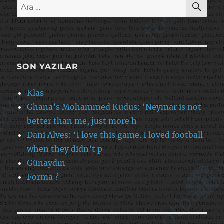
Ara:
SON YAZILAR
Klas
Ghana’s Mohammed Kudus: ‘Neymar is not
better than me, just more h
Dani Alves: ‘I love this game. I loved football
when they didn’t p
Günaydın
Forma ?