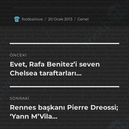
Yazar
Yayın
Kategoriler
footballove
20 Ocak 2013
Genel
tarihi
Yazı
ÖNCEKI
gezinmesi
Evet, Rafa Benitez’i seven
Önceki
yazı:
Chelsea taraftarları…
SONRAKI
Rennes başkanı Pierre Dreossi;
Sonraki
yazı:
‘Yann M’Vila…