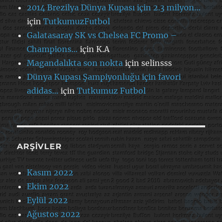
2014 Brezilya Dünya Kupası için 2.3 milyon…
için
TutkumuzFutbol
Galatasaray SK vs Chelsea FC Promo –
Champions…
için
K.A
Magandalıkta son nokta
için
selinsss
Dünya Kupası Şampiyonluğu için favori
adidas…
için
Tutkumuz Futbol
ARŞIVLER
Kasım 2022
Ekim 2022
Eylül 2022
Ağustos 2022