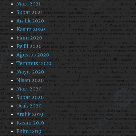
Mart 2021
Şubat 2021
Aralık 2020
Kasım 2020
Ekim 2020
Eylül 2020
Ağustos 2020
Temmuz 2020
Mayıs 2020
Nisan 2020
Mart 2020
Şubat 2020
Ocak 2020
Aralık 2019
Kasım 2019
Ekim 2019