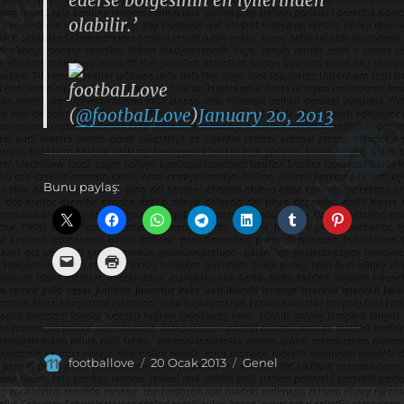
olabilir.’
footbaLLove
(
@footbaLLove
)
January 20, 2013
Bunu paylaş:
Yazar
Yayın
Kategoriler
footballove
20 Ocak 2013
Genel
tarihi