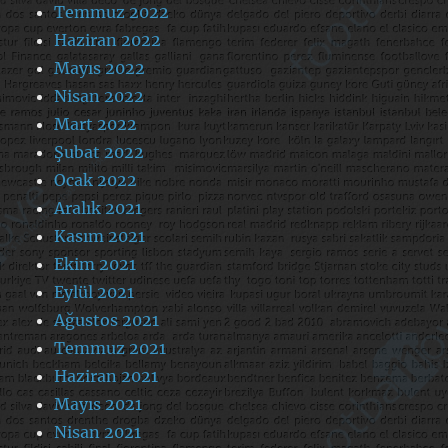
Temmuz 2022
Haziran 2022
Mayıs 2022
Nisan 2022
Mart 2022
Şubat 2022
Ocak 2022
Aralık 2021
Kasım 2021
Ekim 2021
Eylül 2021
Ağustos 2021
Temmuz 2021
Haziran 2021
Mayıs 2021
Nisan 2021