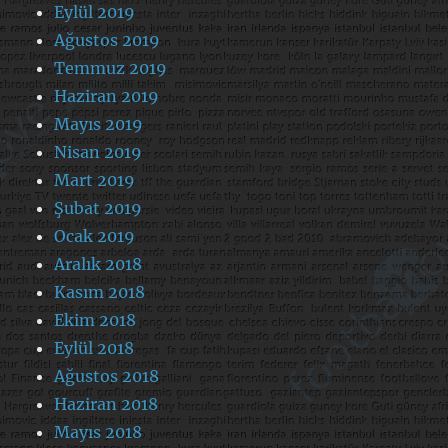
Eylül 2019
Ağustos 2019
Temmuz 2019
Haziran 2019
Mayıs 2019
Nisan 2019
Mart 2019
Şubat 2019
Ocak 2019
Aralık 2018
Kasım 2018
Ekim 2018
Eylül 2018
Ağustos 2018
Haziran 2018
Mayıs 2018