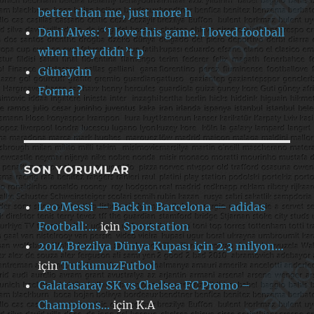
better than me, just more h
Dani Alves: ‘I love this game. I loved football
when they didn’t p
Günaydın
Forma ?
SON YORUMLAR
Leo Messi — Back in Barcelona — adidas
Football:…
için
Sporstation
2014 Brezilya Dünya Kupası için 2.3 milyon…
için
TutkumuzFutbol
Galatasaray SK vs Chelsea FC Promo –
Champions…
için
K.A