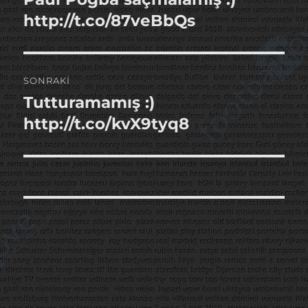
yazı:
http://t.co/87veBbQs
SONRAKI
Tutturamamış :)
Sonraki
yazı:
http://t.co/kvX9tyq8