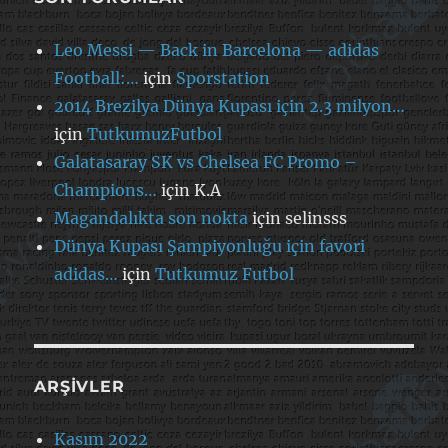
Leo Messi — Back in Barcelona — adidas
Football:…
için
Sporstation
2014 Brezilya Dünya Kupası için 2.3 milyon…
için
TutkumuzFutbol
Galatasaray SK vs Chelsea FC Promo –
Champions…
için
K.A
Magandalıkta son nokta
için
selinsss
Dünya Kupası Şampiyonluğu için favori
adidas…
için
Tutkumuz Futbol
ARŞIVLER
Kasım 2022