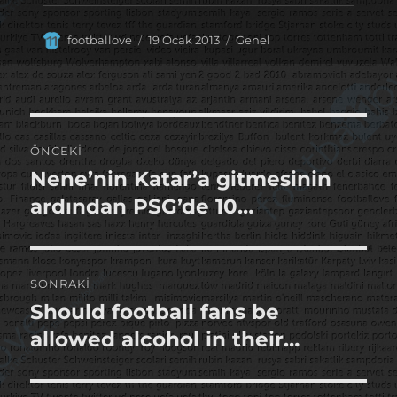
Yazar
Yayın
Kategoriler
footballove
19 Ocak 2013
Genel
tarihi
Yazı
ÖNCEKI
gezinmesi
Nene’nin Katar’a gitmesinin
Önceki
yazı:
ardından PSG’de 10…
SONRAKI
Should football fans be
Sonraki
yazı:
allowed alcohol in their…