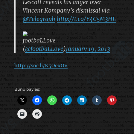
Lescott reveals his anger over
Vincent Kompany’s dismissal via
@Telegraph
http://t.co/Y4C5M3HL
footbaLLove
(
@footbaLLove
)
January 19, 2013
http://soc.li/K5OexOV
Bunu paylaş: