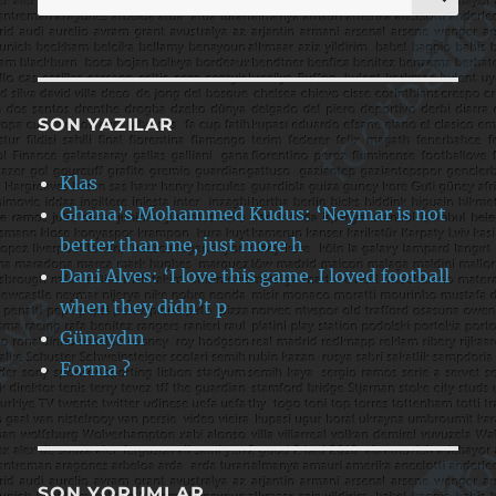
SON YAZILAR
Klas
Ghana’s Mohammed Kudus: ‘Neymar is not
better than me, just more h
Dani Alves: ‘I love this game. I loved football
when they didn’t p
Günaydın
Forma ?
SON YORUMLAR