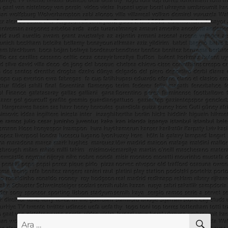
AR
Ara: