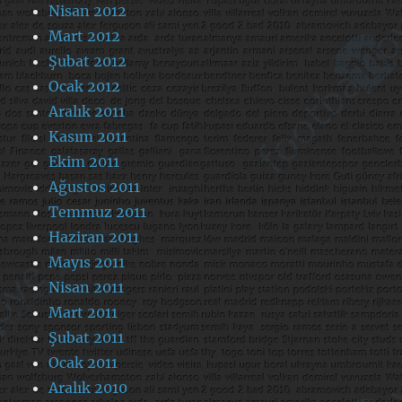
Nisan 2012
Mart 2012
Şubat 2012
Ocak 2012
Aralık 2011
Kasım 2011
Ekim 2011
Ağustos 2011
Temmuz 2011
Haziran 2011
Mayıs 2011
Nisan 2011
Mart 2011
Şubat 2011
Ocak 2011
Aralık 2010