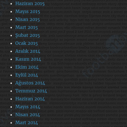
Haziran 2015
Mayıs 2015
Nisan 2015
Mart 2015
Şubat 2015
Ocak 2015
Aralık 2014
Kasım 2014
Ekim 2014
Eylül 2014
Ağustos 2014
Temmuz 2014
Haziran 2014
Mayıs 2014
Nisan 2014
Mart 2014