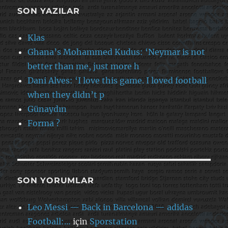
SON YAZILAR
Klas
Ghana’s Mohammed Kudus: ‘Neymar is not
better than me, just more h
Dani Alves: ‘I love this game. I loved football
when they didn’t p
Günaydın
Forma ?
SON YORUMLAR
Leo Messi — Back in Barcelona — adidas
Football:…
için
Sporstation