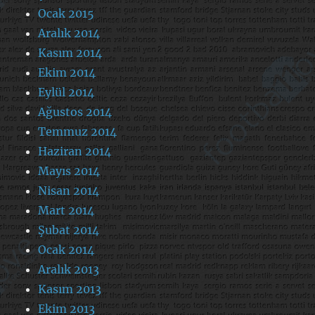
Ocak 2015
Aralık 2014
Kasım 2014
Ekim 2014
Eylül 2014
Ağustos 2014
Temmuz 2014
Haziran 2014
Mayıs 2014
Nisan 2014
Mart 2014
Şubat 2014
Ocak 2014
Aralık 2013
Kasım 2013
Ekim 2013