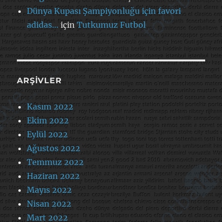
Dünya Kupası Şampiyonluğu için favori
adidas…
için
Tutkumuz Futbol
ARŞIVLER
Kasım 2022
Ekim 2022
Eylül 2022
Ağustos 2022
Temmuz 2022
Haziran 2022
Mayıs 2022
Nisan 2022
Mart 2022