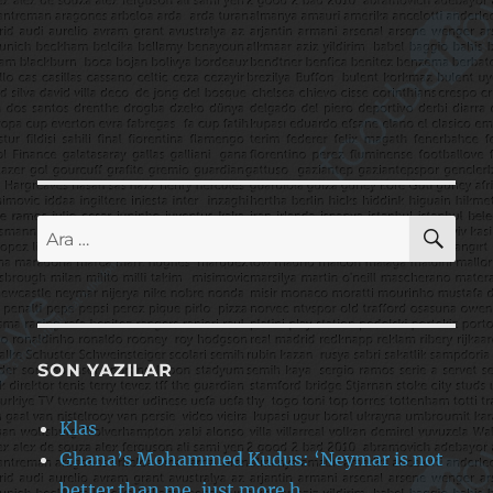
AR
Ara:
SON YAZILAR
Klas
Ghana’s Mohammed Kudus: ‘Neymar is not
better than me, just more h