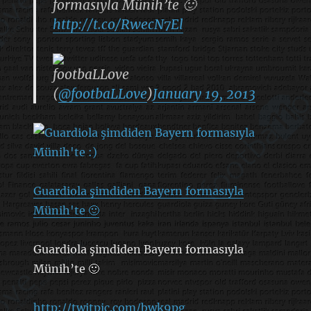
formasıyla Münih’te 🙂
http://t.co/RwecN7El
footbaLLove
(
@footbaLLove
)
January 19, 2013
Guardiola şimdiden Bayern formasıyla
Münih'te 🙂
Guardiola şimdiden Bayern formasıyla
Münih’te 🙂
http://twitpic.com/bwk9pg