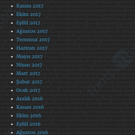
Kasım 2017
Ekim 2017
Eylül 2017
Ağustos 2017
Temmuz 2017
Haziran 2017
Mayıs 2017
Nisan 2017
Mart 2017
Şubat 2017
Ocak 2017
Aralık 2016
Kasım 2016
Ekim 2016
Eylül 2016
Ağustos 2016