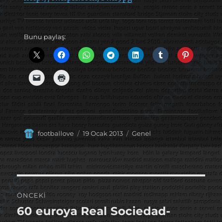
Bunu paylaş:
Yazar
Yayın
Kategoriler
footballove
19 Ocak 2013
Genel
tarihi
Yazı
ÖNCEKI
gezinmesi
60 euroya Real Sociedad-
Önceki