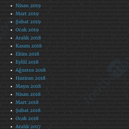
Nisan 2019
Mart 2019
Şubat 2019
Ocak 2019
Aralık 2018
Kasım 2018
Ekim 2018
Eylül 2018
Ağustos 2018
Haziran 2018
Mayıs 2018
Nisan 2018
Mart 2018
Şubat 2018
Ocak 2018
Aralık 2017