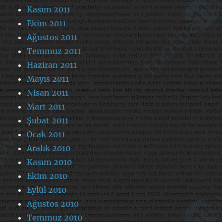
Kasım 2011
Ekim 2011
Ağustos 2011
Temmuz 2011
Haziran 2011
Mayıs 2011
Nisan 2011
Mart 2011
Şubat 2011
Ocak 2011
Aralık 2010
Kasım 2010
Ekim 2010
Eylül 2010
Ağustos 2010
Temmuz 2010