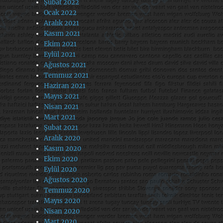
Şubat 2022
Ocak 2022
Aralık 2021
Kasım 2021
Ekim 2021
Eylül 2021
Ağustos 2021
Temmuz 2021
Haziran 2021
Mayıs 2021
Nisan 2021
Mart 2021
Şubat 2021
Aralık 2020
Kasım 2020
Ekim 2020
Eylül 2020
Ağustos 2020
Temmuz 2020
Mayıs 2020
Nisan 2020
Mart 2020