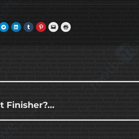
t Finisher?…