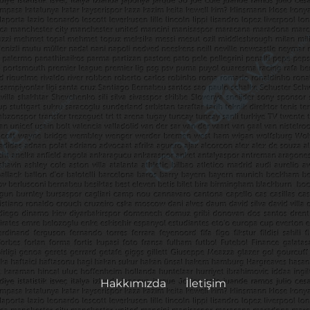
Hakkımızda
İletişim