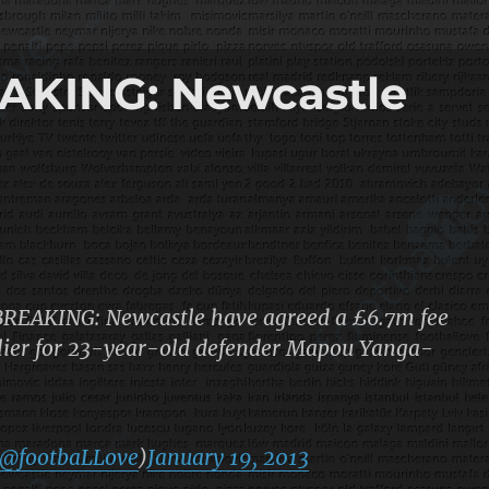
AKING: Newcastle
BREAKING: Newcastle have agreed a £6.7m fee
lier for 23-year-old defender Mapou Yanga-
@footbaLLove
)
January 19, 2013