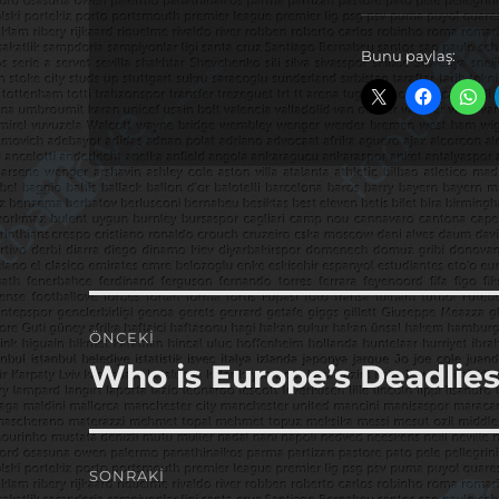
Bunu paylaş:
Yazı
ÖNCEKI
gezinmesi
Who is Europe’s Deadlies
Önceki
yazı:
SONRAKI